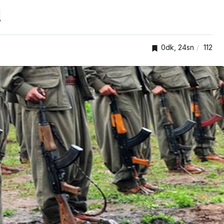
!
0dk, 24sn
112
EKONOMİ
i’de
i”
Benzine zam yolda!