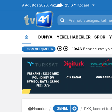
9 Ağustos 2026, Paz
25.6 °
Kocaeli
DÜNYA
YEREL HABERLER
SPOR
Y
10:46
Benzine zam yold
SON GELIŞMELER
GENEL
Haberler
PKK, kendini fesh