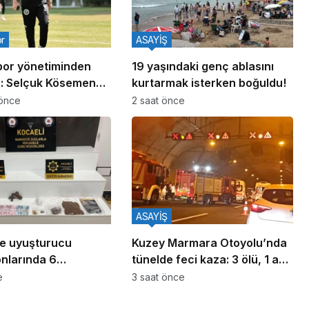
or
ASAYİŞ
por yönetiminden
19 yaşındaki genç ablasını
fa: Selçuk Kösemen
kurtarmak isterken boğuldu!
raktı
 önce
2 saat önce
ASAYİŞ
de uyuşturucu
Kuzey Marmara Otoyolu’nda
nlarında 6
tünelde feci kaza: 3 ölü, 1 ağır
a
yaralı
e
3 saat önce