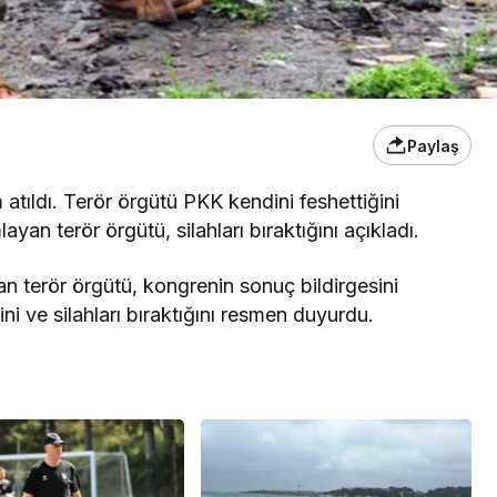
Paylaş
 atıldı. Terör örgütü PKK kendini feshettiğini
yan terör örgütü, silahları bıraktığını açıkladı.
n terör örgütü, kongrenin sonuç bildirgesini
ini ve silahları bıraktığını resmen duyurdu.