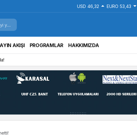
USD
46,32
EURO
53,43
AYIN AKIŞI
PROGRAMLAR
HAKKIMIZDA
a!
etti!