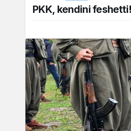
PKK, kendini feshetti
TOP20HABER
LÖSEV’den Kocael
”Büyük Aile Pikniğ