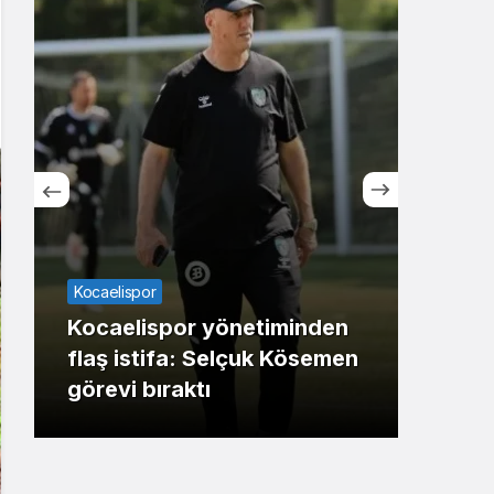
Sistem Modu
Sistem modunu seçin.
Kocaelispor
TOP2
Kocaelispor yönetiminden
Süp
flaş istifa: Selçuk Kösemen
Şam
görevi bıraktı
Kart