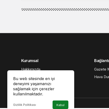
Kurumsal
Bağlantı
Hakkımızda
Gazete M
İletişim
Hava Du
Bu web sitesinde en iyi
deneyimi yaşamanızı
Künye
sağlamak için çerezler
Gizlilik politikası
kullanılmaktadır.
Gizlilik Politikası
Kabul