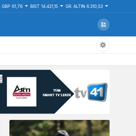
GBP
61,76
BIST
14.421,15
GR. ALTIN
6.310,53
Gündüz Modu
Gündüz modunu seçin.
Gece Modu
Gece modunu seçin.