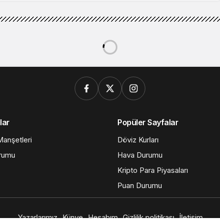
lar
Popüler Sayfalar
anşetleri
Döviz Kurları
rumu
Hava Durumu
Kripto Para Piyasaları
Puan Durumu
Yazarlarımız
Künye
Hesabım
Gizlilik politikası
İletişim