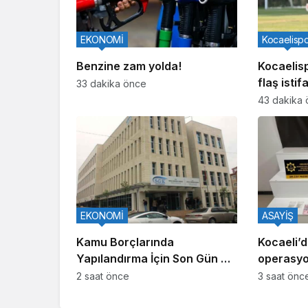
EKONOMİ
Kocaelisp
Benzine zam yolda!
Kocaelis
flaş isti
33 dakika önce
görevi bı
43 dakika
EKONOMİ
ASAYİŞ
Kamu Borçlarında
Kocaeli’
Yapılandırma İçin Son Gün 31
operasyo
Ağustos
tutuklam
2 saat önce
3 saat önc