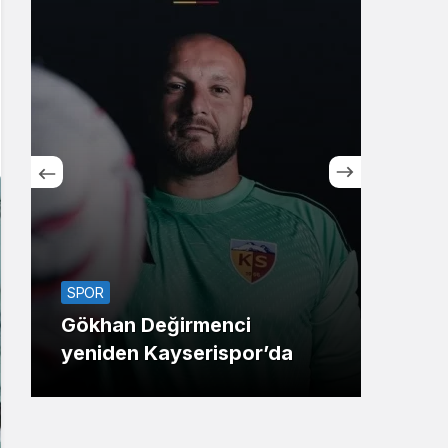
Sistem Modu
Sistem modunu seçin.
SPO
SPOR
FIBA
Gökhan Değirmenci
2026
yeniden Kayserispor’da
bell