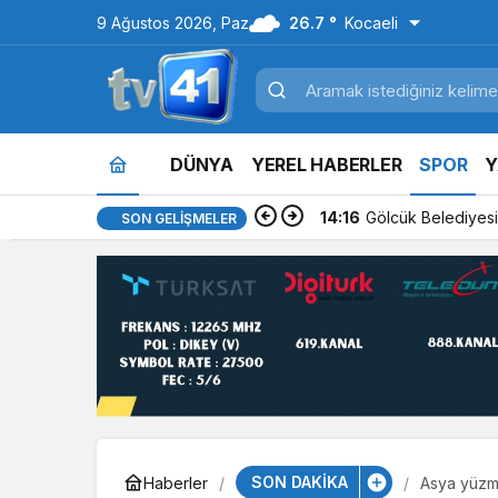
9 Ağustos 2026, Paz
26.7 °
Kocaeli
DÜNYA
YEREL HABERLER
SPOR
Y
14:16
Gölcük Belediyesi 
SON GELIŞMELER
SON DAKİKA
Haberler
Asya yüzm