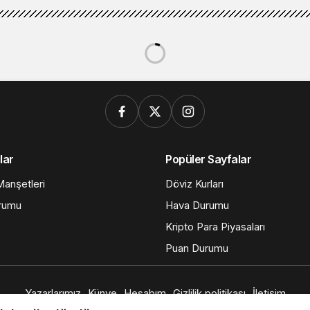
lar
Popüler Sayfalar
anşetleri
Döviz Kurları
rumu
Hava Durumu
Kripto Para Piyasaları
Puan Durumu
Yazarlarımız
Künye
Hesabım
Gizlilik politikası
İletişim
© Telif Hakkı 2026, Tüm Hakları Saklıdır