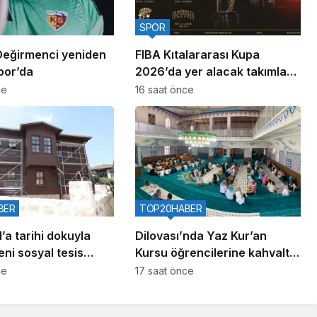
SPOR
eğirmenci yeniden
FIBA Kıtalararası Kupa
por’da
2026’da yer alacak takımlar
belli oldu
ce
16 saat önce
BER
TOP20HABER
’a tarihi dokuyla
Dilovası’nda Yaz Kur’an
ni sosyal tesis
Kursu öğrencilerine kahvaltı
buluşması
ce
17 saat önce