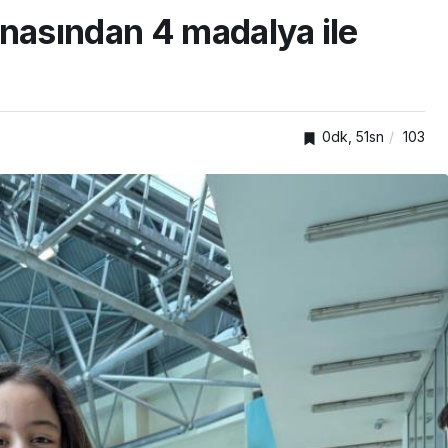
asından 4 madalya ile
0dk, 51sn
103
Akış
Çalıların arasına sıkışan
ahillerde
balıkçıl kuşun imdadına
aklandı
itfaiye yetişti