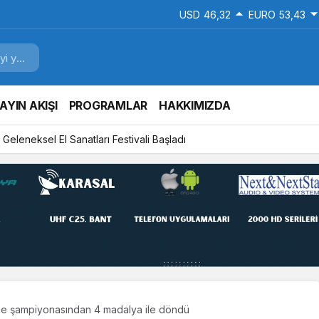
USD
46,32
EURO
53,43
AYIN AKIŞI
PROGRAMLAR
HAKKIMIZDA
Geleneksel El Sanatları Festivali Başladı
e şampiyonasından 4 madalya ile döndü