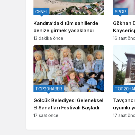
GENEL
SPOR
Kandıra’daki tüm sahillerde
Gökhan D
denize girmek yasaklandı
Kayseris
13 dakika önce
16 saat ön
TOP20HABER
TOP20HA
Gölcük Belediyesi Geleneksel
Tavşancıl
El Sanatları Festivali Başladı
uyumlu ye
geliyor
17 saat önce
17 saat ön