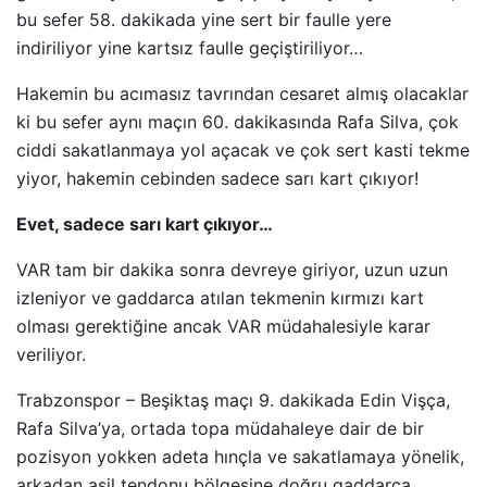
bu sefer 58. dakikada yine sert bir faulle yere
indiriliyor yine kartsız faulle geçiştiriliyor…
Hakemin bu acımasız tavrından cesaret almış olacaklar
ki bu sefer aynı maçın 60. dakikasında Rafa Silva, çok
ciddi sakatlanmaya yol açacak ve çok sert kasti tekme
yiyor, hakemin cebinden sadece sarı kart çıkıyor!
Evet, sadece sarı kart çıkıyor…
VAR tam bir dakika sonra devreye giriyor, uzun uzun
izleniyor ve gaddarca atılan tekmenin kırmızı kart
olması gerektiğine ancak VAR müdahalesiyle karar
veriliyor.
Trabzonspor – Beşiktaş maçı 9. dakikada Edin Vişça,
Rafa Silva’ya, ortada topa müdahaleye dair de bir
pozisyon yokken adeta hınçla ve sakatlamaya yönelik,
arkadan aşil tendonu bölgesine doğru gaddarca