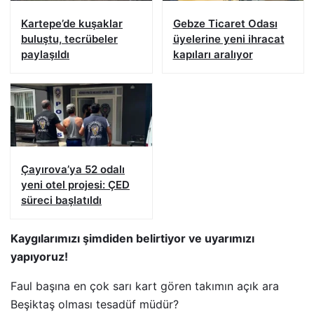
Kartepe’de kuşaklar
Gebze Ticaret Odası
buluştu, tecrübeler
üyelerine yeni ihracat
paylaşıldı
kapıları aralıyor
Çayırova’ya 52 odalı
yeni otel projesi: ÇED
süreci başlatıldı
Kaygılarımızı şimdiden belirtiyor ve uyarımızı
yapıyoruz!
Faul başına en çok sarı kart gören takımın açık ara
Beşiktaş olması tesadüf müdür?