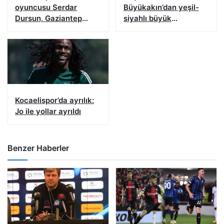
oyuncusu Serdar
Büyükakın’dan yeşil-
Dursun, Gaziantep
siyahlı büyük
FK’da
buluşmaya çağrı
Kocaelispor’da ayrılık:
Jo ile yollar ayrıldı
Benzer Haberler