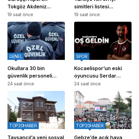
Tokgöz Akdeniz
simitleri listesi
Oyunları’nda Türkiye’yi
İzmitlileri kızdırdı
19 saat önce
19 saat önce
temsil edecek
GENEL
SPOR
Okullara 30 bin
Kocaelispor’un eski
güvenlik personeli
oyuncusu Serdar
alınacak
Dursun, Gaziantep
24 saat önce
24 saat önce
FK’da
TOP20HABER
TOP20HABER
Tavşancıl’a yeni sosyal
Gebze’de açık hava