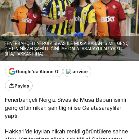
FENERBAHÇELİ NERGİZ SİVAS İLE MUSA BABAN İSİMLİ GENÇ
ÇİFTİN NİKAH ŞAHİTLİĞİNİ İSE GALATASARAYLILAR YAPTI.
(İHA/HAKKARİ-İHA)
Google'da Abone Ol
Paylaş
Fenerbahçeli Nergiz Sivas ile Musa Baban isimli
genç çiftin nikah şahitliğini ise Galatasaraylılar
yaptı.
Hakkari’de kıyılan nikah renkli görüntülere sahne