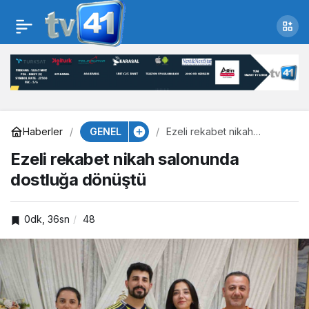
Ezeli rekabet nikah
salonunda dostluğa
dönüştü
GENEL
Haberler
Ezeli rekabet nikah
salonunda dostluğa
Ezeli rekabet nikah salonunda
dönüştü
dostluğa dönüştü
0dk, 36sn
48