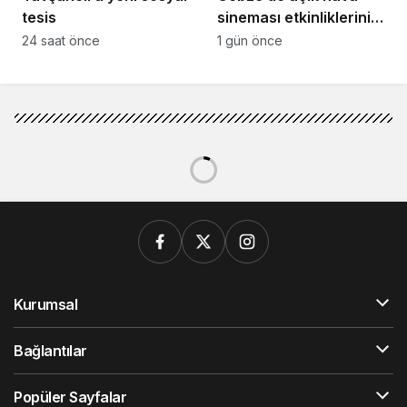
tesis
sineması etkinliklerinin
yeni adresi belli oldu
24 saat önce
1 gün önce
Kurumsal
Bağlantılar
Popüler Sayfalar