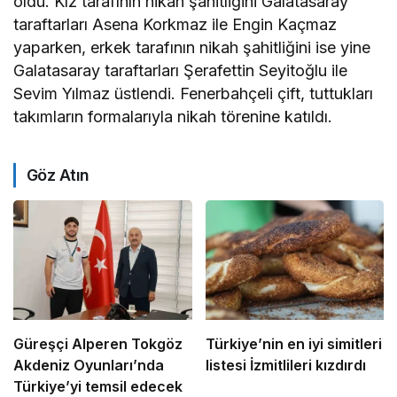
oldu. Kız tarafının nikah şahitliğini Galatasaray
taraftarları Asena Korkmaz ile Engin Kaçmaz
yaparken, erkek tarafının nikah şahitliğini ise yine
Galatasaray taraftarları Şerafettin Seyitoğlu ile
Sevim Yılmaz üstlendi. Fenerbahçeli çift, tuttukları
takımların formalarıyla nikah törenine katıldı.
Göz Atın
Güreşçi Alperen Tokgöz
Türkiye’nin en iyi simitleri
Akdeniz Oyunları’nda
listesi İzmitlileri kızdırdı
Türkiye’yi temsil edecek