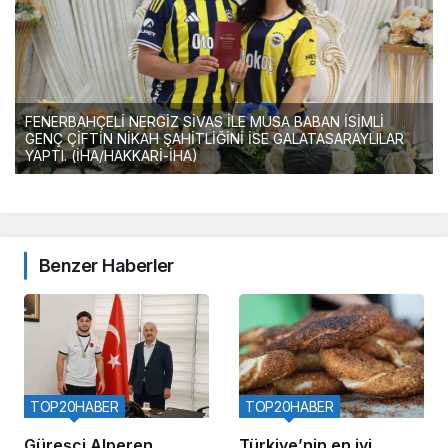
FENERBAHÇELİ NERGİZ SİVAS İLE MUSA BABAN İSİMLİ
GENÇ ÇİFTİN NİKAH ŞAHİTLİĞİNİ İSE GALATASARAYLILAR
YAPTI. (İHA/HAKKARİ-İHA)
Benzer Haberler
TOP20HABER
TOP20HABER
Güreşçi Alperen
Türkiye’nin en iyi