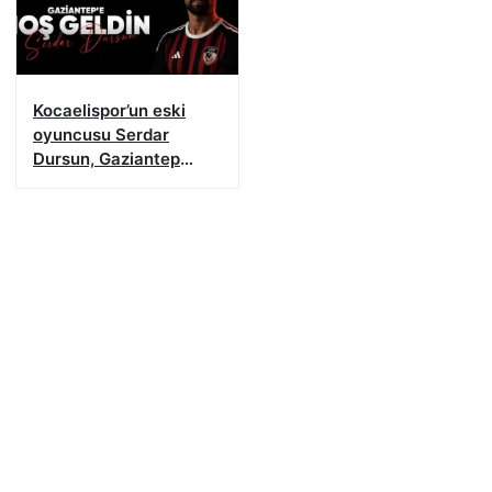
Kocaelispor’un eski
oyuncusu Serdar
Dursun, Gaziantep
FK’da