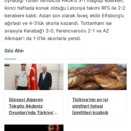
oynadığı Yunan temsilcisi PAOK’u 3-1 mağlup ederken,
ikinci haftada konuk olduğu Letonya takımı RFS ile 2-2
berabere kaldı. Aslan son olarak İsveç ekibi Elfsborg’u
ağırladı ve 4-3’lük skorla kazandı. Tottanham ise
sırasıyla Karabağ’ı 3-0, Ferencvaros’u 2-1 ve AZ
Alkmaar’ı da 1-0’lık skorlarla yendi.
Göz Atın
Güreşçi Alperen
Türkiye’nin en iyi
Tokgöz Akdeniz
simitleri listesi
Oyunları’nda Türkiye’yi
İzmitlileri kızdırdı
temsil edecek