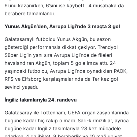
9’unu kazanırken, 6’sını ise kaybetti. 4 müsabaka da
berabere tamamlandı.
Yunus Akgün’den, Avrupa Ligi’nde 3 maçta 3 gol
Galatasaraylı futbolcu Yunus Akgün, bu sezon
gösterdiği performansla dikkat çekiyor. Trendyol
Süper Lig’in yanı sıra Avrupa Ligi’nde de fileleri
havalandıran Akgün, toplam 5 gole imza attı. 24
yaşındaki futbolcu, Avrupa Ligi’nde oynadıkları PAOK,
RFS ve Elfsborg karşılaşmalarında da 1’er kez gol
sevinci yaşadı.
İngiliz takımlarıyla 24. randevu
Galatasaray ile Tottenham, UEFA organizasyonlarında
bugüne kadar hiç rakip olmadı. Sarı-kırmızılılar, ayrıca
bugüne kadar İngiliz takımlarıyla 23 kez mücadele
ederken, 4 galibiyet, 9 beraberlik ve 10 mağlubiyet