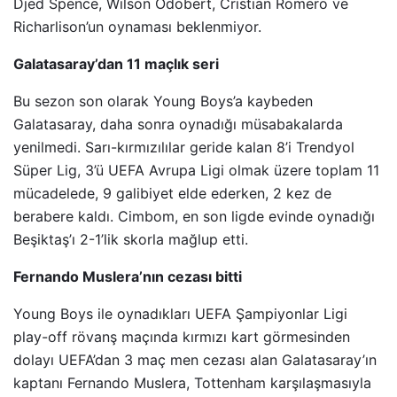
Djed Spence, Wilson Odobert, Cristian Romero ve
Richarlison’un oynaması beklenmiyor.
Galatasaray’dan 11 maçlık seri
Bu sezon son olarak Young Boys’a kaybeden
Galatasaray, daha sonra oynadığı müsabakalarda
yenilmedi. Sarı-kırmızılılar geride kalan 8’i Trendyol
Süper Lig, 3’ü UEFA Avrupa Ligi olmak üzere toplam 11
mücadelede, 9 galibiyet elde ederken, 2 kez de
berabere kaldı. Cimbom, en son ligde evinde oynadığı
Beşiktaş’ı 2-1’lik skorla mağlup etti.
Fernando Muslera’nın cezası bitti
Young Boys ile oynadıkları UEFA Şampiyonlar Ligi
play-off rövanş maçında kırmızı kart görmesinden
dolayı UEFA’dan 3 maç men cezası alan Galatasaray’ın
kaptanı Fernando Muslera, Tottenham karşılaşmasıyla