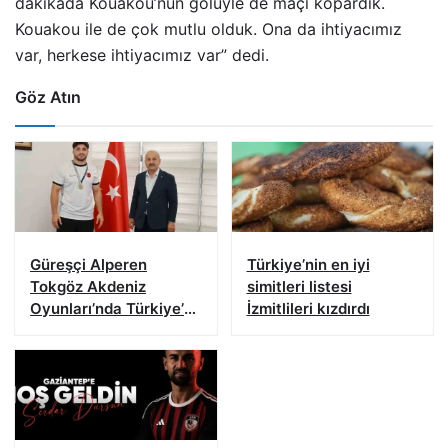
dakikada Kouakou’nun golüyle de maçı kopardık.
Kouakou ile de çok mutlu olduk. Ona da ihtiyacımız
var, herkese ihtiyacımız var” dedi.
Göz Atın
Güreşçi Alperen
Türkiye’nin en iyi
Tokgöz Akdeniz
simitleri listesi
Oyunları’nda Türkiye’yi
İzmitlileri kızdırdı
temsil edecek