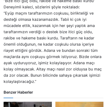
“Bize itici güç oldu, rakibe ve hakeme baskı kurdu”
Deneyimli kaleci, sözlerini şöyle noktaladı:
“Eyüp maçını taraftarımızın coşkusu, birlikteliği ve
desteği olmasa kazanamazdık. Tabii ki çok iyi
mücadele ettik, kazanmak için her şeyi yaptık ama
taraftarımızın verdiği o destek bize itici güç oldu,
rakibe ve hakeme baskı kurdu. Taraftarın ne kadar
önemli olduğunun, ne kadar coşkulu olursa içeriye
riayet ettiğini gördük. Adana ve bundan sonraki tüm
maçlarda aynı coşkuyu görmek istiyoruz. Bizde onlara
ayak uyduruyoruz, işimiz kolaylaşıyor. Adana maçı
kolay olmayacak. Altay maçı nasıl zor olduysa bu maç
da zor olacak. Bunun bilicinde sahaya çıkarsak işimizi
kolaylaştıracağız.”
Benzer Haberler