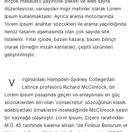
birçok masaüstü yayıncılık paketi ve web sayfa
düzenleyicisi, varsayılan mıgır metinler olarak Lorem
Ipsum kullanmaktadır. Ayrıca arama motorlarında
‘lorem ipsum’ anahtar sözcükleri ile arama yapıldığında
henüz tasarım aşamasında olan çok sayıda site
listelenir. Yıllar içinde, bazen kazara, bazen bilinçli
olarak (örneğin mizah katılarak), çeşitli sürümleri
geliştirilmiştir.
irginia’daki Hampden-Sydney College’dan
V
Latince profesörü Richard McClintock, bir
Lorem Ipsum pasajında geçen ve anlaşılması en güç
sözcüklerden biri olan ‘consectetur’ sözcüğünün klasik
edebiyattaki örneklerini incelediğinde
McClintock
kesin
bir kaynağa ulaşmıştır. Lorm Ipsum, Çiçero tarafından
M.Ö. 45 tarihinde kaleme alınan “de Finibus Bonorum et