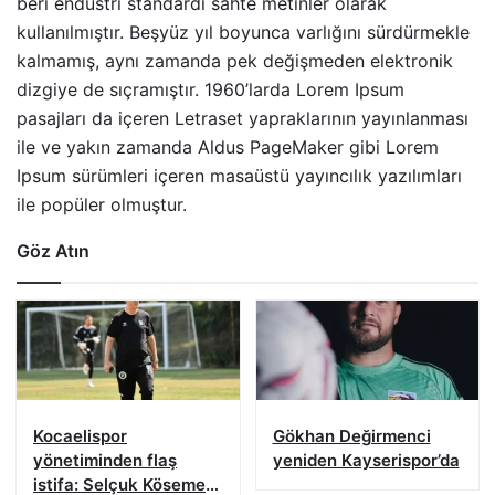
beri endüstri standardı sahte metinler olarak
kullanılmıştır. Beşyüz yıl boyunca varlığını sürdürmekle
kalmamış, aynı zamanda pek değişmeden elektronik
dizgiye de sıçramıştır. 1960’larda Lorem Ipsum
pasajları da içeren Letraset yapraklarının yayınlanması
ile ve yakın zamanda Aldus PageMaker gibi Lorem
Ipsum sürümleri içeren masaüstü yayıncılık yazılımları
ile popüler olmuştur.
Göz Atın
Kocaelispor
Gökhan Değirmenci
yönetiminden flaş
yeniden Kayserispor’da
istifa: Selçuk Kösemen