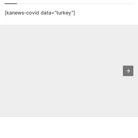
[kanews-covid data=”turkey”]