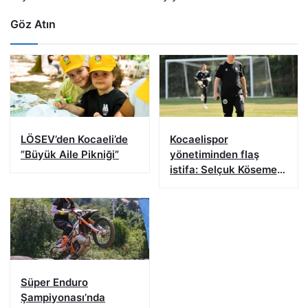
Göz Atın
LÖSEV’den Kocaeli’de
Kocaelispor
”Büyük Aile Pikniği”
yönetiminden flaş
istifa: Selçuk Kösemen
görevi bıraktı
Süper Enduro
Şampiyonası’nda