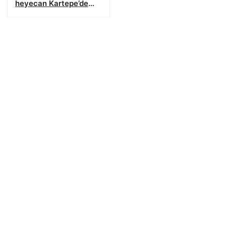
heyecan Kartepe’de
başladı