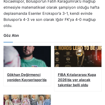
Kocaelispor, Boluspor’un Fatih Karagümrük’ü mağlup
etmesiyle matematiksel olarak şampiyon olduğu hafta
deplasmanda Esenler Erokspor’a 3-1, kendi evinde
Boluspor’a 4-3 ve son olarak Iğdır FK’ya 4-0 mağlup
oldu.
Göz Atın
Gökhan Değirmenci
FIBA Kıtalararası Kupa
yeniden Kayserispor’da
2026’da yer alacak
takımlar belli oldu