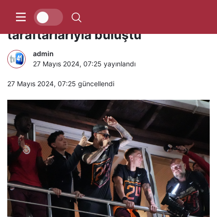
Şampiyon Galatasaray, Florya’da
taraftarlarıyla buluştu
admin
27 Mayıs 2024, 07:25
yayınlandı
27 Mayıs 2024, 07:25
güncellendi