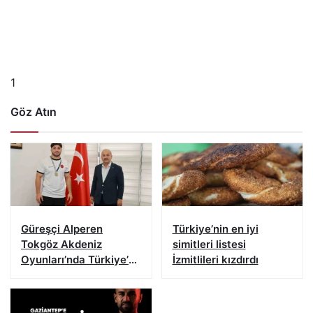
1
Göz Atın
Güreşçi Alperen
Türkiye’nin en iyi
Tokgöz Akdeniz
simitleri listesi
Oyunları’nda Türkiye’yi
İzmitlileri kızdırdı
temsil edecek