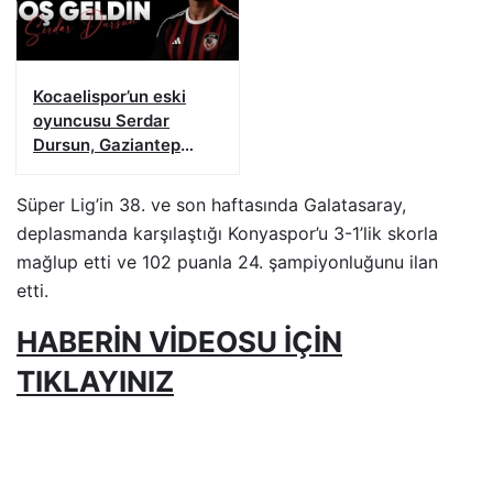
Kocaelispor’un eski
oyuncusu Serdar
Dursun, Gaziantep
FK’da
Süper Lig’in 38. ve son haftasında Galatasaray,
deplasmanda karşılaştığı Konyaspor’u 3-1’lik skorla
mağlup etti ve 102 puanla 24. şampiyonluğunu ilan
etti.
HABERİN VİDEOSU İÇİN
TIKLAYINIZ