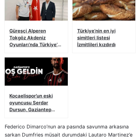
Güreşçi Alperen
Türkiye’nin en iyi
Tokgöz Akdeniz
simitleri listesi
Oyunları’nda Türkiye’yi
İzmitlileri kızdırdı
temsil edecek
Kocaelispor’un eski
oyuncusu Serdar
Dursun, Gaziantep
FK’da
Federico Dimarco’nun ara pasında savunma arkasına
sarkan Dumfries müsait durumdaki Lautaro Martinez’e