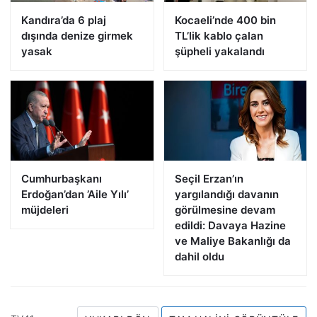
Kandıra’da 6 plaj
Kocaeli’nde 400 bin
dışında denize girmek
TL’lik kablo çalan
yasak
şüpheli yakalandı
Cumhurbaşkanı
Seçil Erzan’ın
Erdoğan’dan ’Aile Yılı’
yargılandığı davanın
müjdeleri
görülmesine devam
edildi: Davaya Hazine
ve Maliye Bakanlığı da
dahil oldu