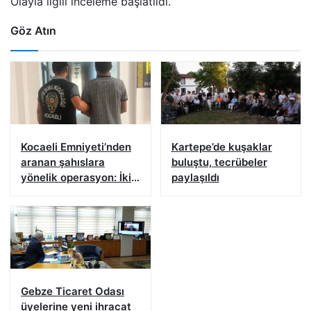
Olayla ilgili inceleme başlatıldı.
Göz Atın
Kocaeli Emniyeti’nden
Kartepe’de kuşaklar
aranan şahıslara
buluştu, tecrübeler
yönelik operasyon: İki
paylaşıldı
hükümlü yakalandı
Gebze Ticaret Odası
üyelerine yeni ihracat