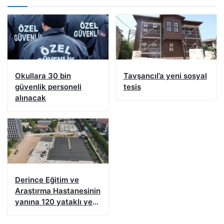
Okullara 30 bin
Tavşancıl’a yeni sosyal
güvenlik personeli
tesis
alınacak
Derince Eğitim ve
Araştırma Hastanesinin
yanına 120 yataklı yeni
tesis