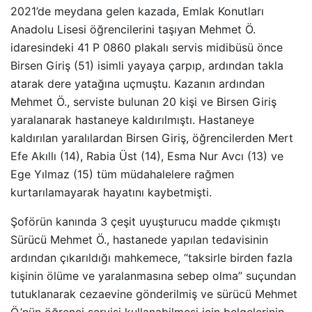
2021’de meydana gelen kazada, Emlak Konutları
Anadolu Lisesi öğrencilerini taşıyan Mehmet Ö.
idaresindeki 41 P 0860 plakalı servis midibüsü önce
Birsen Giriş (51) isimli yayaya çarpıp, ardından takla
atarak dere yatağına uçmuştu. Kazanın ardından
Mehmet Ö., serviste bulunan 20 kişi ve Birsen Giriş
yaralanarak hastaneye kaldırılmıştı. Hastaneye
kaldırılan yaralılardan Birsen Giriş, öğrencilerden Mert
Efe Akıllı (14), Rabia Üst (14), Esma Nur Avcı (13) ve
Ege Yılmaz (15) tüm müdahalelere rağmen
kurtarılamayarak hayatını kaybetmişti.
Şoförün kanında 3 çeşit uyuşturucu madde çıkmıştı
Sürücü Mehmet Ö., hastanede yapılan tedavisinin
ardından çıkarıldığı mahkemece, “taksirle birden fazla
kişinin ölüme ve yaralanmasına sebep olma” suçundan
tutuklanarak cezaevine gönderilmiş ve sürücü Mehmet
Ö.’nün öğrenci servisi kullanabilmesi için belgelerinin