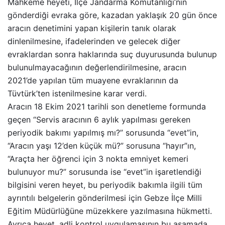
Mahkeme heyeti, İlçe Jandarma Komutanlığı’nın
gönderdiği evraka göre, kazadan yaklaşık 20 gün önce
aracın denetimini yapan kişilerin tanık olarak
dinlenilmesine, ifadelerinden ve gelecek diğer
evraklardan sonra haklarında suç duyurusunda bulunup
bulunulmayacağının değerlendirilmesine, aracın
2021’de yapılan tüm muayene evraklarının da
Tüvtürk’ten istenilmesine karar verdi.
Aracın 18 Ekim 2021 tarihli son denetleme formunda
geçen “Servis aracının 6 aylık yapılması gereken
periyodik bakımı yapılmış mı?” sorusunda “evet”in,
“Aracın yaşı 12’den küçük mü?” sorusuna “hayır”ın,
“Araçta her öğrenci için 3 nokta emniyet kemeri
bulunuyor mu?” sorusunda ise “evet”in işaretlendiği
bilgisini veren heyet, bu periyodik bakımla ilgili tüm
ayrıntılı belgelerin gönderilmesi için Gebze İlçe Milli
Eğitim Müdürlüğüne müzekkere yazılmasına hükmetti.
Ayrıca heyet, adli kontrol uygulamasının bu aşamada