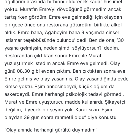
oğullarım arasında birbirini öldürecek kadar husumet
yoktu. Murat’ın Emre’yi dövdüğünü görmedim ancak
tartışırken gördüm. Emre eve gelmediği için olaydan
bir gece önce onu restorana götürdüm, birlikte alkol
aldık. Emre bana, ‘Ağabeyim bana 9 yaşımda cinsel
istismar teşebbüsünde bulundu’ dedi. Ben de ona, ’30
yaşına gelmişsin, neden şimdi söylüyorsun?’ dedim.
Restorandan çıktıktan sonra Emre ile Murat’ı
yüzleştirmek istedim ancak Emre eve gelmedi. Olay
günü 08.30 gibi evden çıktım. Ben çıktıktan sonra eve
Emre gelmiş ve olay yaşanmış. Olay yaşandığında evde
kimse yoktu. Eşim annesindeydi, küçük oğlum da
askerdeydi. Emre herhangi psikolojik tedavi görmedi.
Murat ve Emre uyuşturucu madde kullanırdı. Şikayetçi
değilim, diyecek bir şeyim yok. Karar sizin. Eşim
olaydan 39 gün sonra rahmetli oldu” diye konuştu.
“Olay anında herhangi gürültü duymadım”