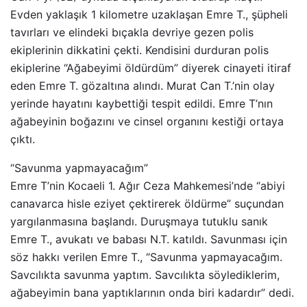
Evden yaklaşık 1 kilometre uzaklaşan Emre T., şüpheli
tavırları ve elindeki bıçakla devriye gezen polis
ekiplerinin dikkatini çekti. Kendisini durduran polis
ekiplerine “Ağabeyimi öldürdüm” diyerek cinayeti itiraf
eden Emre T. gözaltına alındı. Murat Can T.’nin olay
yerinde hayatını kaybettiği tespit edildi. Emre T’nın
ağabeyinin boğazını ve cinsel organını kestiği ortaya
çıktı.
“Savunma yapmayacağım”
Emre T’nin Kocaeli 1. Ağır Ceza Mahkemesi’nde “abiyi
canavarca hisle eziyet çektirerek öldürme” suçundan
yargılanmasına başlandı. Duruşmaya tutuklu sanık
Emre T., avukatı ve babası N.T. katıldı. Savunması için
söz hakkı verilen Emre T., “Savunma yapmayacağım.
Savcılıkta savunma yaptım. Savcılıkta söylediklerim,
ağabeyimin bana yaptıklarının onda biri kadardır” dedi.