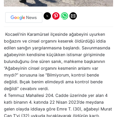
Kocaeli’nin Karamürsel ilçesinde ağabeyini uyurken
boğazını ve cinsel organını keserek öldürdüğü iddia
edilen sanığın yargılanmasına başlandı. Savunmasında
ağabeyinin kendisine küçükken istismar girişiminde
bulunduğunu öne süren sanık, mahkeme başkanının
“Ağabeyinin cinsel organını kesmenin anlamı var
mıydı?” sorusuna ise “Bilmiyorum, kontrol bende
değildi. Bıçak benim elimdeydi ama kontrol bende
değildi” cevabını verdi.
4 Temmuz Mahallesi 204. Cadde üzerinde yer alan 4
katlı binanın 4. katında 22 Nisan 2023’de meydana
gelen olayda iddiaya göre Emre T. (30), ağabeyi Murat
Can T’yi (32) uykuda bıçaklayarak öldürüp kaçtı.