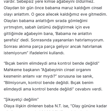
vardır. Sebepsiz yere kimse ağabeyini öldürmez.
Olaydan bir gün önce babama maruz kaldığım cinsel
olayı anlattım. O gece ailecek kaldığımız eve gitmedim.
Olayları babama anlattığım sırada gömleğimi
yırtmıştım, sabah üstümü değiştirmek için eve
gittiğimde ağabeyim bana, ‘Babama ne anlattın
şerefsiz’ dedi. Sonrasında yaşananları hatırlamıyorum.
Sonrası aklıma parça parça geliyor ancak hatırlamak
istemiyorum” ifadelerini kullandı.
“Bıçak benim elimdeydi ama kontrol bende değildi”
Mahkeme başkanın “Ağabeyinin cinsel organını
kesmenin anlamı var mıydı?” sorusuna ise sanık,
“Bilmiyorum, kontrol bende değildi. Bıçak benim
elimdeydi ama kontrol bende değildi” cevabını verdi.
“Şikayetçi değilim”
Olaya ilişkin dinlenen baba N.T. ise, “Olay gününe kadar