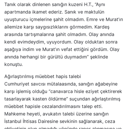
Tanık olarak dinlenen sanığın kuzeni H.T., “Aynı
apartmanda ikamet ederiz. Sanık ve maktulün
uyuşturucu içmelerine şahit olmadım. Emre ve Murat’ın
ailemize karşı saygısızlıklarını görmedim. Kardeş
arasında tartışmalarına şahit olmadım. Olay anında
kendi evimdeydim, uyuyordum. Olay olduktan sonra
aşağıya indim ve Murat’ın vefat ettiğini gördüm. Olay
anında herhangi bir gürültü duymadım” şeklinde
konuştu.
Ağırlaştırılmış müebbet hapis talebi
Cumhuriyet savcısı mütalaasında, sanığın ağabeyine
karşı işlemiş olduğu “canavarca hisle eziyet çektirerek
tasarlayarak kasten öldürme” suçundan ağırlaştırılmış
müebbet hapisle cezalandırılmasını talep etti.
Mahkeme heyeti, avukatın talebi üzerine sanığın
İstanbul İhtisas Dairesine sevkinin sağlanarak, ceza
ehliyetinin olup olmadığı yönünde rapor alınmasına ve