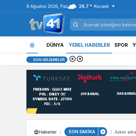
9 Ağustos 2026, Paz
26.7 °
Kocaeli
DÜNYA
YEREL HABERLER
SPOR
Y
14:16
Gölcük Belediyesi 
SON GELIŞMELER
SON DAKİKA
Haberler
Asker arka