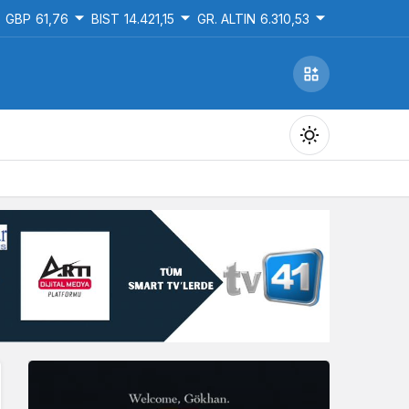
GBP
61,76
BIST
14.421,15
GR. ALTIN
6.310,53
Gündüz Modu
Gündüz modunu seçin.
Gece Modu
Gece modunu seçin.