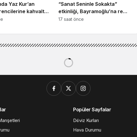
nda Yaz Kur’an
“Sanat Seninle Sokakta”
encilerine kahvaltı
etkinliği, Bayramoğlu’na renk
ı
kattı
ce
17 saat önce
lar
Popüler Sayfalar
anşetleri
Döviz Kurları
rumu
Hava Durumu