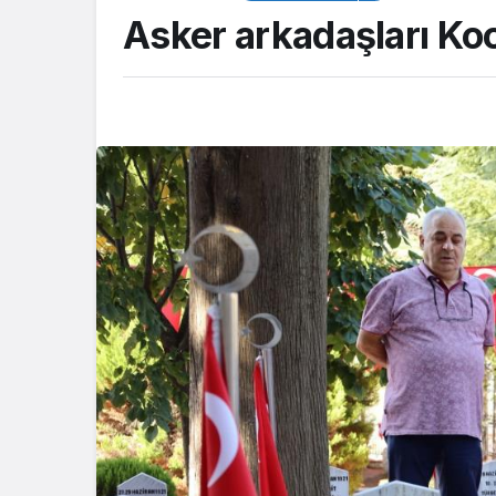
Asker arkadaşları Koc
GENEL
Kandıra’daki tüm s
denize girmek yas