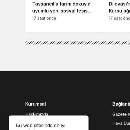
Tavşancıl’a tarihi dokuyla
Dilovası’
uyumlu yeni sosyal tesis
Kursu öğr
geliyor
buluşmas
17 saat önce
17 saat ön
Kurumsal
Bağlantı
Hakkımızda
Gazete M
İletişim
Hava Du
Bu web sitesinde en iyi