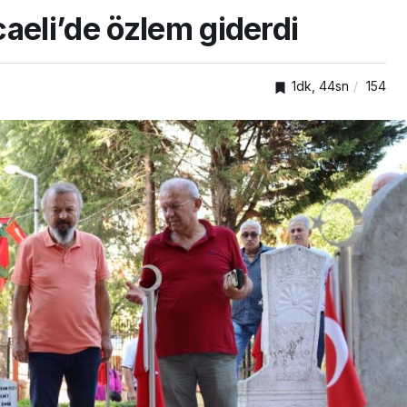
aeli’de özlem giderdi
1dk, 44sn
154
Akış
Çalıların arasına sıkışan
ahillerde
balıkçıl kuşun imdadına
aklandı
itfaiye yetişti