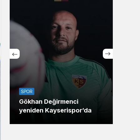
Sistem Modu
Sistem modunu seçin.
SPO
SPOR
FIBA
Gökhan Değirmenci
2026
yeniden Kayserispor’da
bell