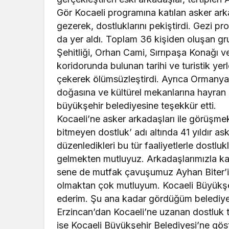
Gör Kocaeli programına katılan asker arkad
gezerek, dostluklarını pekiştirdi. Gezi pr
da yer aldı. Toplam 36 kişiden oluşan 
Şehitliği, Orhan Cami, Sırrıpaşa Konağı ve
koridorunda bulunan tarihi ve turistik yer
çekerek ölümsüzleştirdi. Ayrıca Ormanya
doğasına ve kültürel mekanlarına hayran ka
büyükşehir belediyesine teşekkür etti.
Kocaeli’ne asker arkadaşları ile görüşmek
bitmeyen dostluk’ adı altında 41 yıldır ask
düzenledikleri bu tür faaliyetlerle dostlukl
gelmekten mutluyuz. Arkadaşlarımızla kar
sene de mutfak çavuşumuz Ayhan Biter’in
olmaktan çok mutluyum. Kocaeli Büyükşehir
ederim. Şu ana kadar gördüğüm belediye 
Erzincan’dan Kocaeli’ne uzanan dostluk t
ise Kocaeli Büyükşehir Belediyesi’ne gös