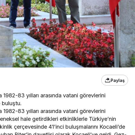
Paylaş
1982-83 yılları arasında vatani görevlerini
 buluştu.
1982-83 yılları arasında vatani görevlerini
neksel hale getirdikleri etkinliklerle Türkiye’nin
 etkinlik çerçevesinde 41’inci buluşmalarını Kocaeli’de
Ayhan Biter’in davetlisi olarak Kocaeli’ye geldi. Gez-