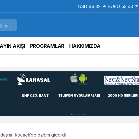
USD
46,32
EURO
53,43
AYIN AKIŞI
PROGRAMLAR
HAKKIMIZDA
Geleneksel El Sanatları Festivali Başladı
daşları Kocaeli’de özlem giderdi