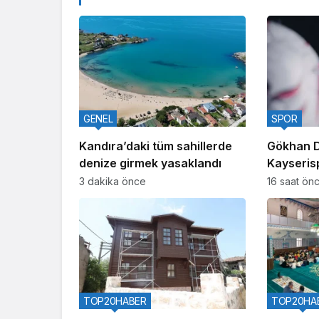
GENEL
SPOR
Kandıra’daki tüm sahillerde
Gökhan D
denize girmek yasaklandı
Kayseris
3 dakika önce
16 saat ön
TOP20HABER
TOP20HA