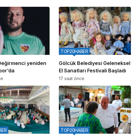
TOP20HABER
eğirmenci yeniden
Gölcük Belediyesi Geleneksel
por’da
El Sanatları Festivali Başladı
ce
17 saat önce
BER
TOP20HABER