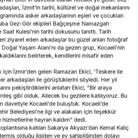
aşları, İzmit’in tarihi, kültürel ve doğal mekanlarını
ogramında asker arkadaşlarının eşleri ve çocukları
gruba Gez-Gör ekipleri Bağçeşme Namazgah
 Saat Kulesi’nin tarihi dokusunu tanıttı. Tarih
leri ziyaret eden arkadaşlar bu güzel anları fotoğraf
 Doğal Yaşam Alanı’nı da gezen grup, Kocaeli’nin
ldıklarını belirterek, kendilerini misafir eden
 için İzmir’den gelen Ramazan Ekici, ‘Teskere ile
er arkadaşları ile görüştüklerini söyledi. Her yıl
arını pekiştirdiklerini anlatan Ekici, “Bir araya
deş gibi olduk. Ailecek bu gezilere katılıyoruz. Bu
 davetiyle Kocaeli’de buluştuk. Kocaeli’de
 Belediyesi’ne ilgi ve alakaları için teşekkür
hizmetlerine hayran kaldım” dedi.
oplantısına katılan Sakarya Akyazı’dan Kemal Kaliç
termiş olduğu ilgiden ve ev sahipliğinden dolayı