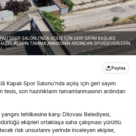
ALI SPOR SALONU'NDA AÇILIŞ İÇİN GERİ SAYIM BAŞLADI.
 HAZIRLIKLARIN TAMAMLANMASININ ARDINDAN SPORSEVERLERİN
Paylaş
â Kapalı Spor Salonu’nda açılış için geri sayım
n tesis, son hazırlıkların tamamlanmasının ardından
 yangını tehlikesine karşı Dilovası Belediyesi,
dürlüğü ekipleri ortaklaşa saha çalışması yürüttü.
cek risk unsurlarını yerinde inceleyen ekipler,