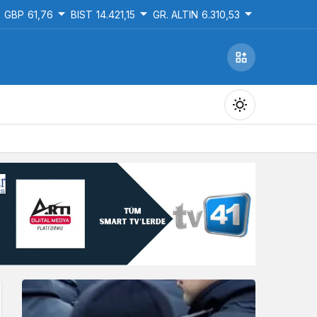
GBP
61,76
BIST
14.421,15
GR. ALTIN
6.310,53
Gündüz Modu
Gündüz modunu seçin.
Gece Modu
Gece modunu seçin.