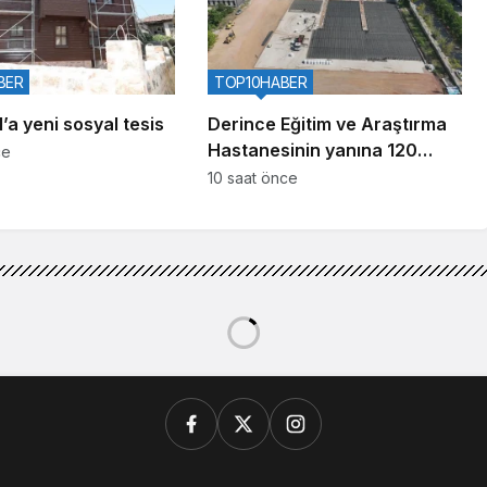
BER
TOP10HABER
’a yeni sosyal tesis
Derince Eğitim ve Araştırma
Hastanesinin yanına 120
ce
yataklı yeni tesis
10 saat önce