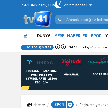
7 Ağustos 2026, Cum
22.2 °
Kocaeli
DÜNYA
YEREL HABERLER
SPOR
Y
14:53
Türkiye’nin en iyi si
SON GELIŞMELER
SPOR
Haberler
Başiskele’ye kazan