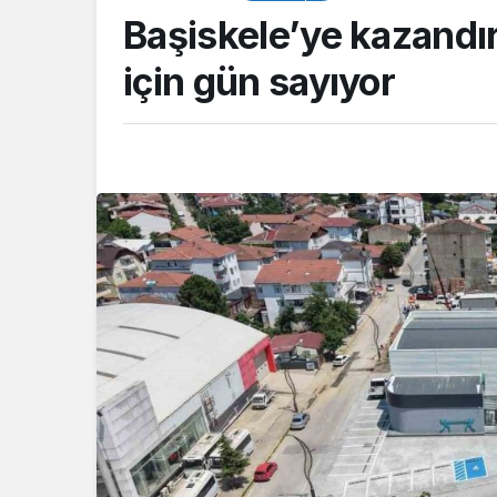
Başiskele’ye kazandırı
için gün sayıyor
TOP20HABER
Güreşçi Alperen 
Akdeniz Oyunları’
Türkiye’yi temsil 