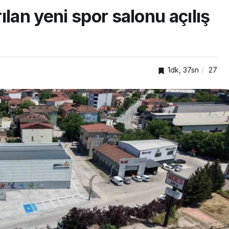
lan yeni spor salonu açılış
1dk, 37sn
27
TOP20HABER
Tokgöz
nda
Türkiye’nin en iyi simitleri
edecek
listesi İzmitlileri kızdırdı