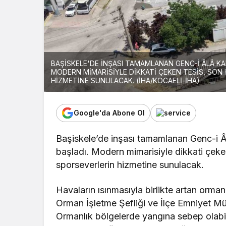
BAŞİSKELE'DE İNŞASI TAMAMLANAN GENC-İ ÂLÂ KAP
MODERN MİMARİSİYLE DİKKATİ ÇEKEN TESİS, SON
HİZMETİNE SUNULACAK. (İHA/KOCAELİ-İHA)
Google'da Abone Ol
Başiskele’de inşası tamamlanan Genc-i Âl
başladı. Modern mimarisiyle dikkati çeke
sporseverlerin hizmetine sunulacak.
Havaların ısınmasıyla birlikte artan orman
Orman İşletme Şefliği ve İlçe Emniyet Mü
Ormanlık bölgelerde yangına sebep olabile