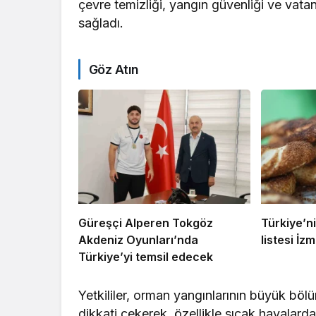
çevre temizliği, yangın güvenliği ve vatan
sağladı.
Göz Atın
Güreşçi Alperen Tokgöz
Türkiye’ni
Akdeniz Oyunları’nda
listesi İzmi
Türkiye’yi temsil edecek
Yetkililer, orman yangınlarının büyük bö
dikkati çekerek, özellikle sıcak havalar