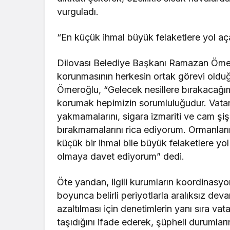
vurguladı.
“En küçük ihmal büyük felaketlere yol aça
Dilovası Belediye Başkanı Ramazan Ömero
korunmasının herkesin ortak görevi olduğ
Ömeroğlu, “Gelecek nesillere bırakacağım
korumak hepimizin sorumluluğudur. Vatan
yakmamalarını, sigara izmariti ve cam şiş
bırakmamalarını rica ediyorum. Ormanları
küçük bir ihmal bile büyük felaketlere yo
olmaya davet ediyorum” dedi.
Öte yandan, ilgili kurumların koordinasy
boyunca belirli periyotlarla aralıksız devam
azaltılması için denetimlerin yanı sıra v
taşıdığını ifade ederek, şüpheli durumları