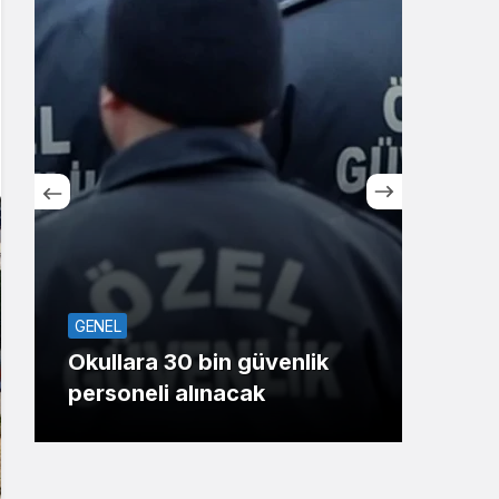
Sistem Modu
Sistem modunu seçin.
SPO
GENEL
Koca
Okullara 30 bin güvenlik
oyu
personeli alınacak
Gaz