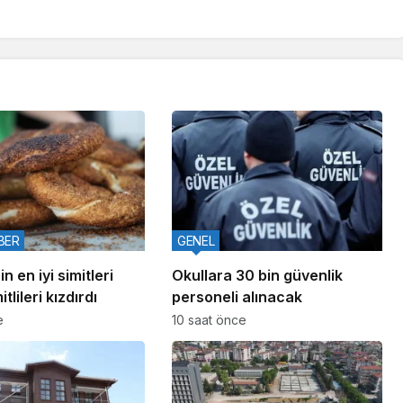
BER
GENEL
n en iyi simitleri
Okullara 30 bin güvenlik
itlileri kızdırdı
personeli alınacak
e
10 saat önce