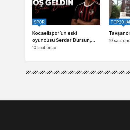
SPOR
TOP20HA
Kocaelispor’un eski
Tavşancıl
oyuncusu Serdar Dursun,
10 saat ön
Gaziantep FK’da
10 saat önce