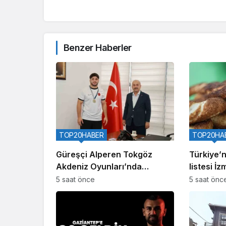
Benzer Haberler
TOP20HABER
TOP20HA
Güreşçi Alperen Tokgöz
Türkiye’ni
Akdeniz Oyunları’nda
listesi İzm
Türkiye’yi temsil edecek
5 saat önce
5 saat önc