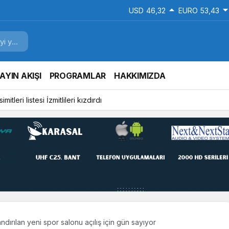
USD
46,32
EURO
53,43
AYIN AKIŞI
PROGRAMLAR
HAKKIMIZDA
mitleri listesi İzmitlileri kızdırdı
dırılan yeni spor salonu açılış için gün sayıyor