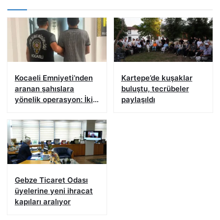
Kocaeli Emniyeti’nden
Kartepe’de kuşaklar
aranan şahıslara
buluştu, tecrübeler
yönelik operasyon: İki
paylaşıldı
hükümlü yakalandı
Gebze Ticaret Odası
üyelerine yeni ihracat
kapıları aralıyor