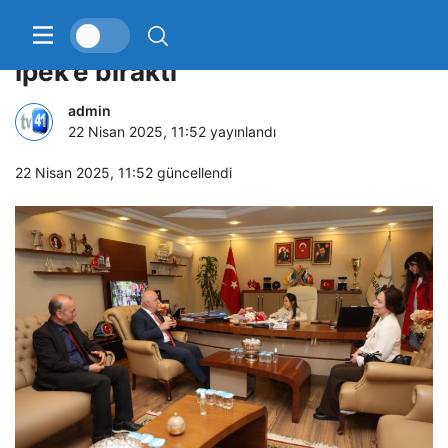
Başkan Bıyık koltuğunu minik
İpek’e bıraktı
admin
22 Nisan 2025, 11:52
yayınlandı
22 Nisan 2025, 11:52
güncellendi