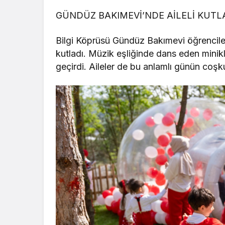
GÜNDÜZ BAKIMEVİ’NDE AİLELİ KUT
Bilgi Köprüsü Gündüz Bakımevi öğrencileri
kutladı. Müzik eşliğinde dans eden minikl
geçirdi. Aileler de bu anlamlı günün coşk