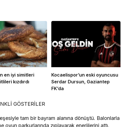
n en iyi simitleri
Kocaelispor’un eski oyuncusu
tlileri kızdırdı
Serdar Dursun, Gaziantep
FK’da
NKLİ GÖSTERİLER
 neşesiyle tam bir bayram alanına dönüştü. Balonlarla
 oyun parkurlarında zıplayarak enerjilerini attı.