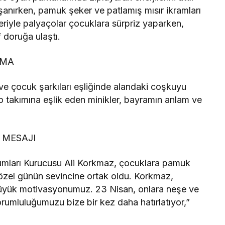
aşanırken, pamuk şeker ve patlamış mısır ikramları
leriyle palyaçolar çocuklara sürpriz yaparken,
f doruğa ulaştı.
AMA
ve çocuk şarkıları eşliğinde alandaki coşkuyu
do takımına eşlik eden minikler, bayramın anlam ve
 MESAJI
urumları Kurucusu Ali Korkmaz, çocuklara pamuk
özel günün sevincine ortak oldu. Korkmaz,
üyük motivasyonumuz. 23 Nisan, onlara neşe ve
umluluğumuzu bize bir kez daha hatırlatıyor,”