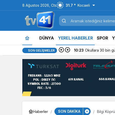
8 Ağustos 2026, Cts
31.7 °
Kocaeli
DÜNYA
YEREL HABERLER
SPOR
Y
10:23
Okullara 30 bin g
SON GELIŞMELER
SON DAKİKA
Haberler
Bilgi Köpr