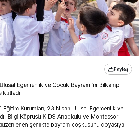
Paylaş
n Ulusal Egemenlik ve Çocuk Bayramı’nı Bilkamp
e kutladı
sü Eğitim Kurumları, 23 Nisan Ulusal Egemenlik ve
ladı. Bilgi Köprüsü KIDS Anaokulu ve Montessori
a düzenlenen şenlikte bayram coşkusunu doyasıya