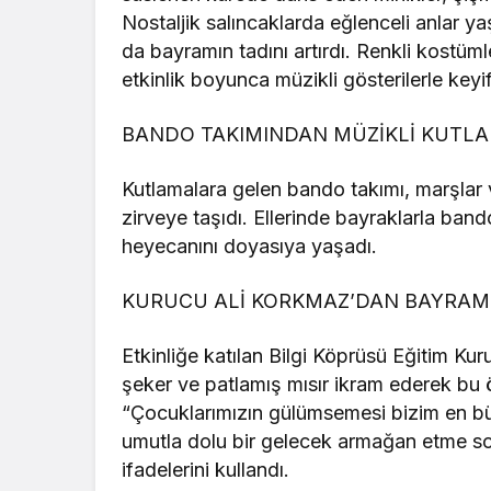
Nostaljik salıncaklarda eğlenceli anlar y
da bayramın tadını artırdı. Renkli kostüm
etkinlik boyunca müzikli gösterilerle keyi
BANDO TAKIMINDAN MÜZİKLİ KUTL
Kutlamalara gelen bando takımı, marşlar 
zirveye taşıdı. Ellerinde bayraklarla ban
heyecanını doyasıya yaşadı.
KURUCU ALİ KORKMAZ’DAN BAYRAM
Etkinliğe katılan Bilgi Köprüsü Eğitim K
şeker ve patlamış mısır ikram ederek bu 
“Çocuklarımızın gülümsemesi bizim en b
umutla dolu bir gelecek armağan etme sor
ifadelerini kullandı.