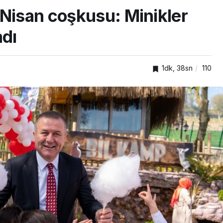
 Nisan coşkusu: Minikler
adı
1dk, 38sn
110
TOP20HABER
i
Dursun,
Tavşancıl’a yeni sosyal
tesis