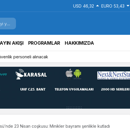
USD
46,32
EURO
53,43
AYIN AKIŞI
PROGRAMLAR
HAKKIMIZDA
üvenlik personeli alınacak
üsü’nde 23 Nisan coşkusu: Minikler bayramı şenlikle kutladı