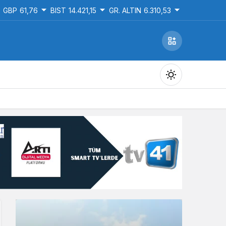
GBP
61,76
BIST
14.421,15
GR. ALTIN
6.310,53
Gündüz Modu
Gündüz modunu seçin.
Gece Modu
Gece modunu seçin.