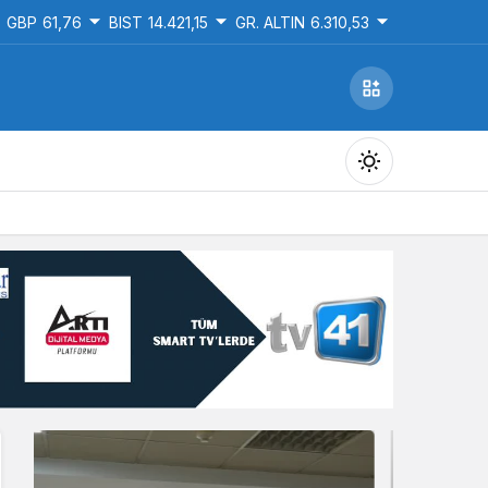
GBP
61,76
BIST
14.421,15
GR. ALTIN
6.310,53
Gündüz Modu
Gündüz modunu seçin.
Gece Modu
Gece modunu seçin.