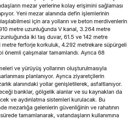
aşların mezar yerlerine kolay erişimini sağlaması
yapıyor. Yeni mezar alanında defin işlemlerinin
aşılabilmesi için ara yolların ve beton merdivenlerin
 910 metre uzunluğunda V kanal, 3.264 metre
unluğunda iki taş duvar, 61.5 ve 142 metre
metre ferforje korkuluk, 4.292 metrekare süpürgeli
bi önemli çalışmalar tamamlandı. Ayrıca 68
emeleri ve yürüyüş yollarının oluşturulmasıyla
arlanması planlanıyor. Ayrıca ziyaretçilerin
lık alanındaki yollar genişletilerek, asfaltlanıyor.
leceği banklar, gölgelik alanlar ve su kaynakları da
lecek ve aydınlatma sistemleri kurulacak. Bu
nde mezarlığa gelenlerin güvenliğinin ve rahatının
sa sürede tamamlanarak, vatandaşların kullanımına