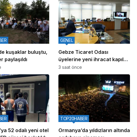
BER
GENEL
de kuşaklar buluştu,
Gebze Ticaret Odası
r paylaşıldı
üyelerine yeni ihracat kapıları
aralıyor
e
3 saat önce
BER
TOP20HABER
ya 52 odalı yeni otel
Ormanya’da yıldızların altında