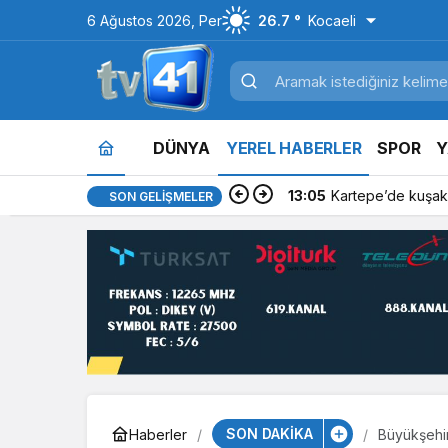
6 Ağustos 2026, Per
26.7 °
Kocaeli
DÜNYA
YEREL HABERLER
SPOR
Y
13:05
Kartepe’de kuşakl
SON GELIŞMELER
SON DAKİKA
Haberler
Büyükşehir