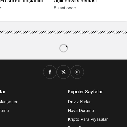
ÇED süreci başlatıldı
açık hava sineması
e
5 saat önce
lar
Popüler Sayfalar
anşetleri
Döviz Kurları
rumu
Hava Durumu
Kripto Para Piyasaları