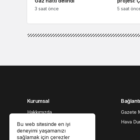
Gaz hattı delindi
projesi: 
3 saat önce
5 saat önc
Kurumsal
Bağlantı
Hakkımızda
Gazete M
İletişim
Hava Du
Bu web sitesinde en iyi
deneyimi yaşamanızı
Künye
sağlamak için çerezler