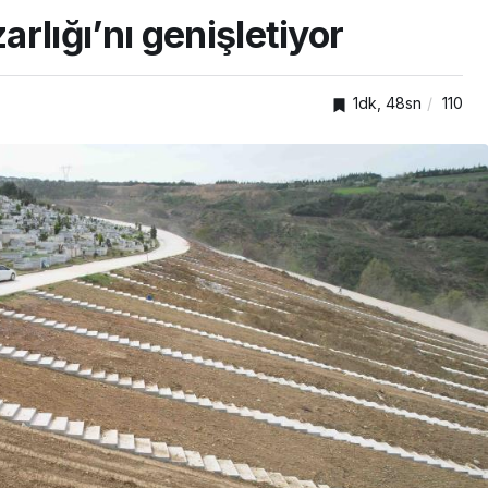
rlığı’nı genişletiyor
1dk, 48sn
110
GENEL
ar
Gebze Ticaret Odası
r
üyelerine yeni ihracat
kapıları aralıyor