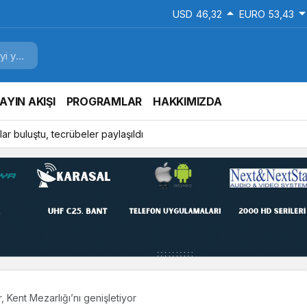
USD
46,32
EURO
53,43
AYIN AKIŞI
PROGRAMLAR
HAKKIMIZDA
ar buluştu, tecrübeler paylaşıldı
, Kent Mezarlığı’nı genişletiyor