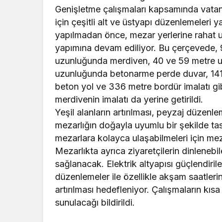
Genişletme çalışmaları kapsamında vatand
için çeşitli alt ve üstyapı düzenlemeleri 
yapılmadan önce, mezar yerlerine rahat ul
yapımına devam ediliyor. Bu çerçevede,
uzunluğunda merdiven, 40 ve 59 metre uz
uzunluğunda betonarme perde duvar, 141 
beton yol ve 336 metre bordür imalatı gi
merdivenin imalatı da yerine getirildi.
Yeşil alanların artırılması, peyzaj düzenl
mezarlığın doğayla uyumlu bir şekilde tas
mezarlara kolayca ulaşabilmeleri için mezar
Mezarlıkta ayrıca ziyaretçilerin dinlenebi
sağlanacak. Elektrik altyapısı güçlendiri
düzenlemeler ile özellikle akşam saatleri
artırılması hedefleniyor. Çalışmaların kı
sunulacağı bildirildi.