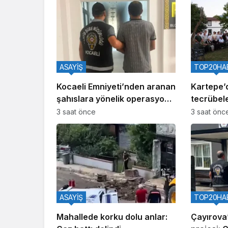
ASAYİŞ
TOP20HA
Kocaeli Emniyeti’nden aranan
Kartepe’
şahıslara yönelik operasyon:
tecrübele
İki hükümlü yakalandı
3 saat önce
3 saat önc
ASAYİŞ
TOP20HA
Mahallede korku dolu anlar:
Çayırova’