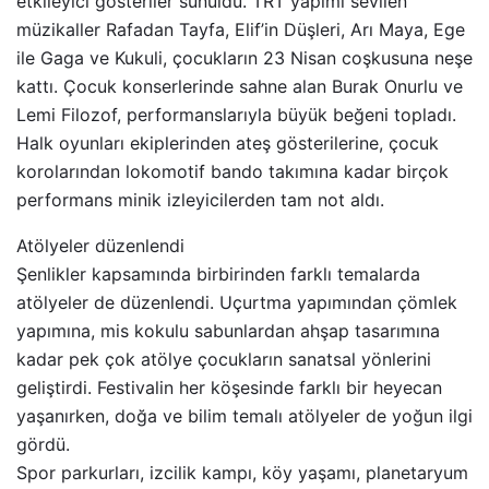
etkileyici gösteriler sunuldu. TRT yapımı sevilen
müzikaller Rafadan Tayfa, Elif’in Düşleri, Arı Maya, Ege
ile Gaga ve Kukuli, çocukların 23 Nisan coşkusuna neşe
kattı. Çocuk konserlerinde sahne alan Burak Onurlu ve
Lemi Filozof, performanslarıyla büyük beğeni topladı.
Halk oyunları ekiplerinden ateş gösterilerine, çocuk
korolarından lokomotif bando takımına kadar birçok
performans minik izleyicilerden tam not aldı.
Atölyeler düzenlendi
Şenlikler kapsamında birbirinden farklı temalarda
atölyeler de düzenlendi. Uçurtma yapımından çömlek
yapımına, mis kokulu sabunlardan ahşap tasarımına
kadar pek çok atölye çocukların sanatsal yönlerini
geliştirdi. Festivalin her köşesinde farklı bir heyecan
yaşanırken, doğa ve bilim temalı atölyeler de yoğun ilgi
gördü.
Spor parkurları, izcilik kampı, köy yaşamı, planetaryum