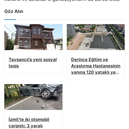
Göz Atın
Tavşancıl’a yeni sosyal
Derince Eğitim ve
tesis
Araştırma Hastanesinin
yanına 120 yataklı yeni
tesis
İzmit’te iki otomobil
çarpıştı: 3 yaralı