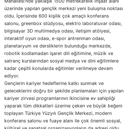
Mahallesi’nde yaklaşık 1500 metrekarelik inşaat alanı
üzerinde yapılan gençlik merkezi yeni buluşma noktası
oldu. İçerisinde 600 kişilik çok amaçlı konferans
salonu, greenbox stüdyosu, elektro laboratuvar odası,
bilgisayar 3D multimedya odası, iletişim atölyesi,
interaktif oyun odası, e-spor antrenman odası,
planetaryum ve dersliklerin bulunduğu merkezde,
robotik kodlamadan işaret dili eğitimine, müzik ve
satranç kurslarından sosyal medya ve dini eğitimlere
kadar çeşitli konularda eğitimler verilmeye devam
ediyor.
Gençlerin kariyer hedeflerine katkı sunmak ve
geleceklerini doğru bir şekilde planlamaları için yapılan
kariyer zirvesi programlarının ikincisine ev sahipliği
yaparak tüm dikkatleri üzerine çeken ve büyük beğeni
toplayan Türkiye Yüzyılı Gençlik Merkezi, modern
konferans salonu ve fuaye alanı ile çok önemli sosyal,
kültürel ve sanatsal organizasyonların da adresi oldu.