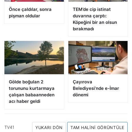
Önce çaldılar, sonra
TEM’de cip istinat
pişman oldular
duvarına çarptı:
Köpeğini bir an olsun
bırakmadı
Gölde boğulan 2
Çayırova
torununu kurtarmaya
Belediyesi’nde e-İmar
çalışan babaanneden
dönemi
acı haber geldi
TV41
YUKARI DÖN
TAM HALINI GÖRÜNTÜLE