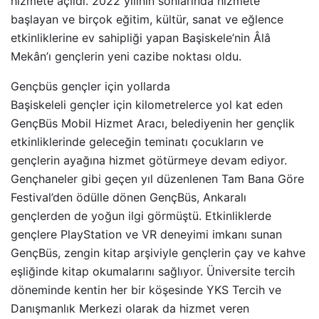
hizmete açıldı. 2022 yılının sonlarında hizmete
başlayan ve birçok eğitim, kültür, sanat ve eğlence
etkinliklerine ev sahipliği yapan Başiskele’nin Âlâ
Mekân’ı gençlerin yeni cazibe noktası oldu.
Gençbüs gençler için yollarda
Başiskeleli gençler için kilometrelerce yol kat eden
GençBüs Mobil Hizmet Aracı, belediyenin her gençlik
etkinliklerinde geleceğin teminatı çocukların ve
gençlerin ayağına hizmet götürmeye devam ediyor.
Gençhaneler gibi geçen yıl düzenlenen Tam Bana Göre
Festival’den ödülle dönen GençBüs, Ankaralı
gençlerden de yoğun ilgi görmüştü. Etkinliklerde
gençlere PlayStation ve VR deneyimi imkanı sunan
GençBüs, zengin kitap arşiviyle gençlerin çay ve kahve
eşliğinde kitap okumalarını sağlıyor. Üniversite tercih
döneminde kentin her bir köşesinde YKS Tercih ve
Danışmanlık Merkezi olarak da hizmet veren