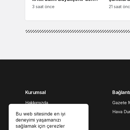
kentsel dönüşüm hamlesi
İki hüküm
3 saat önce
21 saat ön
SON DAKİKA
Haberler
Kartepe’d
Kartepe’de 6 gündem
Bu web sitesinde en iyi
deneyimi yaşamanızı
sağlamak için çerezler