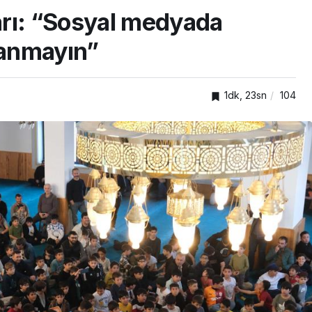
rı: “Sosyal medyada
nanmayın”
1dk, 23sn
104
TOP20HABER
k ve
Darıca’da cadde ve
eğitimi
sokaklarda yenileme
mesaisi