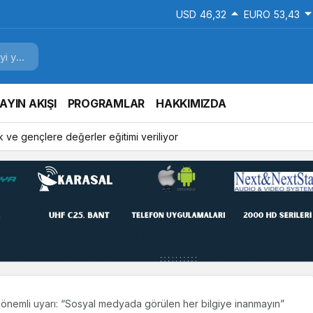
USD
46,32
EURO
53,43
AYIN AKIŞI
PROGRAMLAR
HAKKIMIZDA
 ve gençlere değerler eğitimi veriliyor
önemli uyarı: “Sosyal medyada görülen her bilgiye inanmayın”