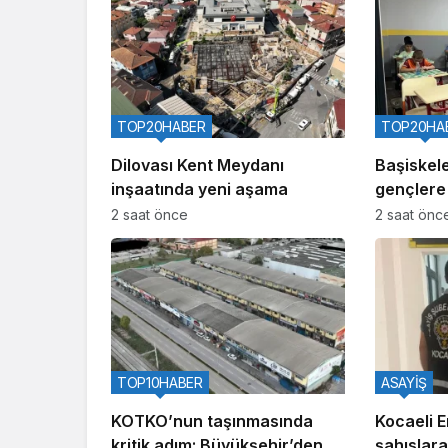
TOP20HABER
TOP20HA
Dilovası Kent Meydanı
Başiskel
inşaatında yeni aşama
gençlere 
veriliyor
2 saat önce
2 saat önc
TOP10HABER
ASAYİŞ
KOTKO’nun taşınmasında
Kocaeli 
kritik adım: Büyükşehir’den
şahıslara