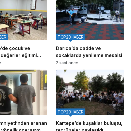
BER
TOP20HABER
e’de çocuk ve
Darıca’da cadde ve
değerler eğitimi
sokaklarda yenileme mesaisi
e
2 saat önce
TOP20HABER
Emniyeti’nden aranan
Kartepe’de kuşaklar buluştu,
 yönelik operasyon:
tecrübeler paylaşıldı