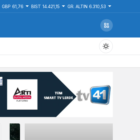
GBP
61,76
BIST
14.421,15
GR. ALTIN
6.310,53
Gündüz Modu
Gündüz modunu seçin.
Gece Modu
Gece modunu seçin.