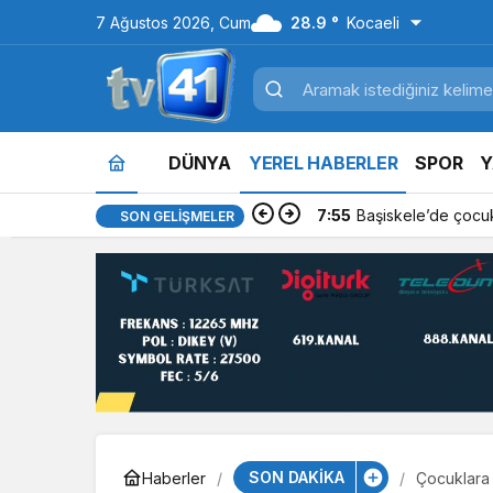
7 Ağustos 2026, Cum
28.9 °
Kocaeli
DÜNYA
YEREL HABERLER
SPOR
Y
7:55
Başiskele’de çocuk
SON GELIŞMELER
SON DAKİKA
Haberler
Çocuklara 