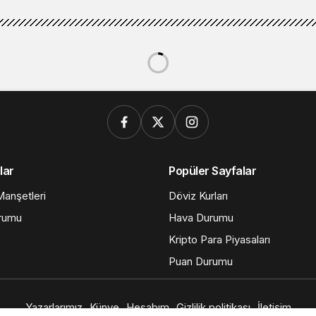
lar
Popüler Sayfalar
anşetleri
Döviz Kurları
rumu
Hava Durumu
Kripto Para Piyasaları
Puan Durumu
Yazarlarımız
Künye
Hesabım
Gizlilik politikası
İletişim