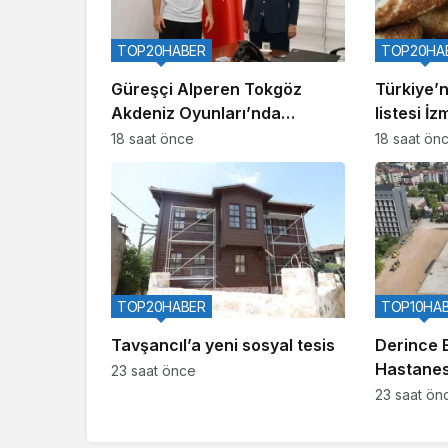
TOP20HABER
TOP20HA
Güreşçi Alperen Tokgöz
Türkiye’ni
Akdeniz Oyunları’nda
listesi İzm
Türkiye’yi temsil edecek
18 saat önce
18 saat ön
TOP20HABER
TOP10HA
Tavşancıl’a yeni sosyal tesis
Derince 
Hastanes
23 saat önce
yataklı ye
23 saat ön