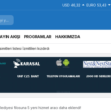
USD
46,32
EURO
53,43
AYIN AKIŞI
PROGRAMLAR
HAKKIMIZDA
mitleri listesi İzmitlileri kızdırdı
lediyesi filosuna 5 yeni hizmet aracı daha eklendi!