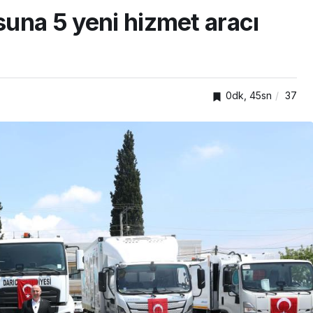
osuna 5 yeni hizmet aracı
0dk, 45sn
37
TOP20HABER
Tokgöz
nda
Türkiye’nin en iyi simitleri
edecek
listesi İzmitlileri kızdırdı