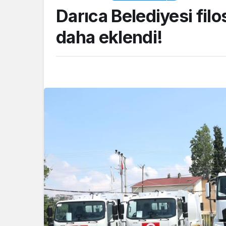
Darıca Belediyesi fil
daha eklendi!
TOP20HABER
Güreşçi Alperen 
Akdeniz Oyunları’
Türkiye’yi temsil 