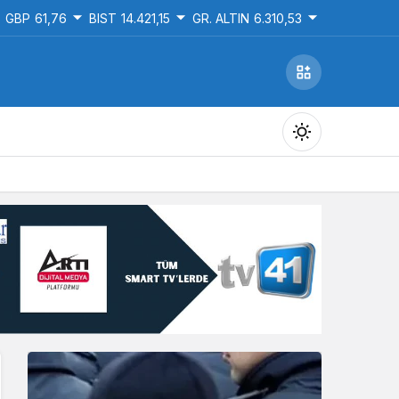
GBP
61,76
BIST
14.421,15
GR. ALTIN
6.310,53
Gündüz Modu
Gündüz modunu seçin.
Gece Modu
Gece modunu seçin.