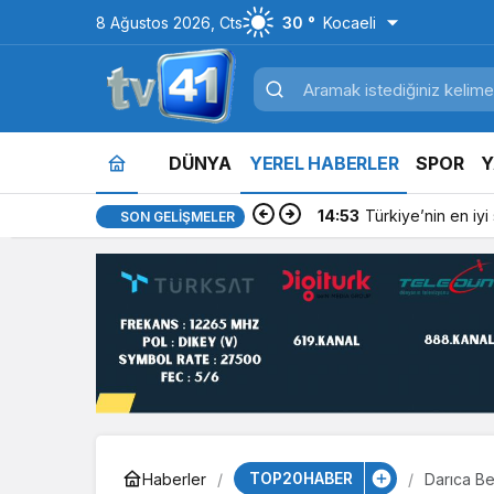
8 Ağustos 2026, Cts
30 °
Kocaeli
DÜNYA
YEREL HABERLER
SPOR
Y
14:53
Türkiye’nin en iyi si
SON GELIŞMELER
TOP20HABER
Haberler
Darıca Be