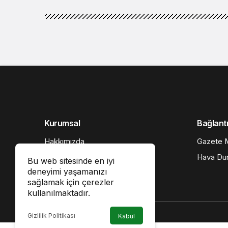
Kurumsal
Bağlantı
Hakkımızda
Gazete M
İletişim
Hava Du
Bu web sitesinde en iyi
deneyimi yaşamanızı
Künye
sağlamak için çerezler
Gizlilik politikası
kullanılmaktadır.
Gizlilik Politikası
Kabul