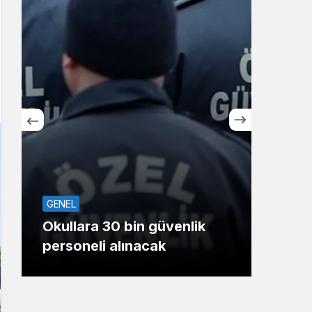
Sistem Modu
Sistem modunu seçin.
SPO
GENEL
Koca
Okullara 30 bin güvenlik
oyu
personeli alınacak
Gaz