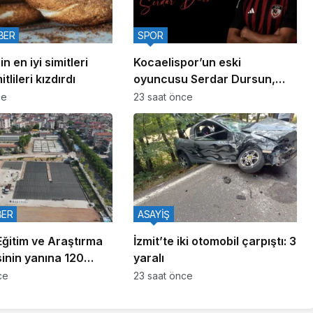
BER
SPOR
n en iyi simitleri
Kocaelispor’un eski
itlileri kızdırdı
oyuncusu Serdar Dursun,
Gaziantep FK’da
ce
23 saat önce
BER
ASAYİŞ
Eğitim ve Araştırma
İzmit’te iki otomobil çarpıştı: 3
inin yanına 120
yaralı
ni tesis
ce
23 saat önce