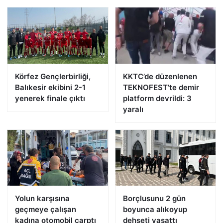
Körfez Gençlerbirliği,
KKTC’de düzenlenen
Balıkesir ekibini 2-1
TEKNOFEST’te demir
yenerek finale çıktı
platform devrildi: 3
yaralı
Yolun karşısına
Borçlusunu 2 gün
geçmeye çalışan
boyunca alıkoyup
kadına otomobil çarptı
dehşeti yaşattı