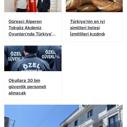
Güreşçi Alperen
Türkiye’nin en iyi
Tokgöz Akdeniz
simitleri listesi
Oyunları’nda Türkiye’yi
İzmitlileri kızdırdı
temsil edecek
Okullara 30 bin
güvenlik personeli
alınacak