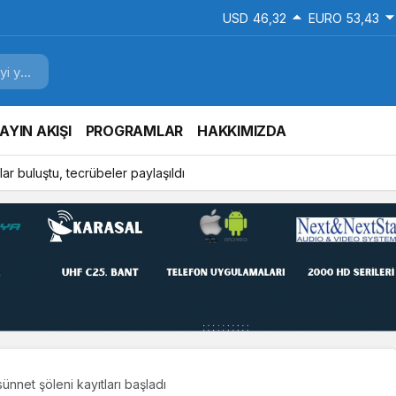
USD
46,32
EURO
53,43
AYIN AKIŞI
PROGRAMLAR
HAKKIMIZDA
ar buluştu, tecrübeler paylaşıldı
ünnet şöleni kayıtları başladı