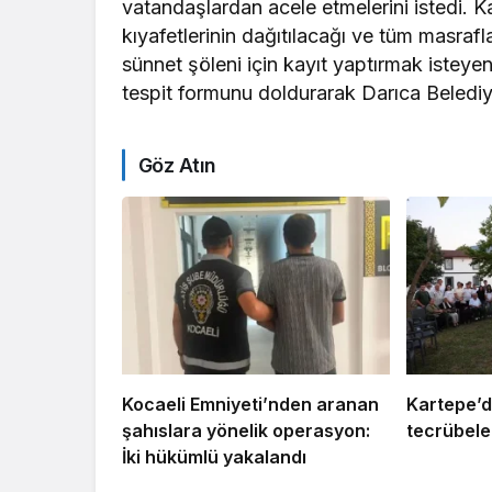
vatandaşlardan acele etmelerini istedi. 
kıyafetlerinin dağıtılacağı ve tüm masrafl
sünnet şöleni için kayıt yaptırmak istey
tespit formunu doldurarak Darıca Belediy
Göz Atın
Kocaeli Emniyeti’nden aranan
Kartepe’d
şahıslara yönelik operasyon:
tecrübeler
İki hükümlü yakalandı