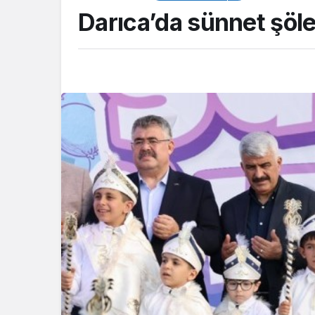
Darıca’da sünnet şölen
ASAYİŞ
Kocaeli Emniyeti’
aranan şahıslara y
operasyon: İki hü
yakalandı