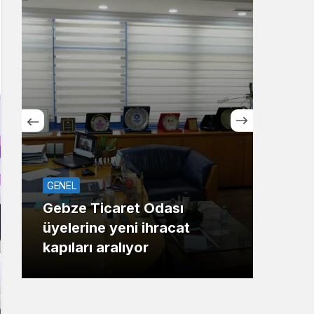
Sistem Modu
Sistem modunu seçin.
GENEL
ASAY
Gebze Ticaret Odası
üyelerine yeni ihracat
Maha
kapıları aralıyor
Gaz 