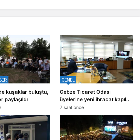
BER
GENEL
de kuşaklar buluştu,
Gebze Ticaret Odası
r paylaşıldı
üyelerine yeni ihracat kapıları
aralıyor
e
7 saat önce