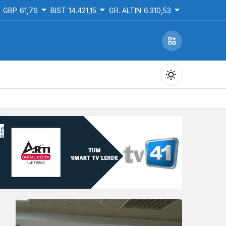
GBP
61,76
BIST
14.421,15
GR. ALTIN
6.310,53
Gündüz Modu
Gündüz modunu seçin.
Gece Modu
Gece modunu seçin.