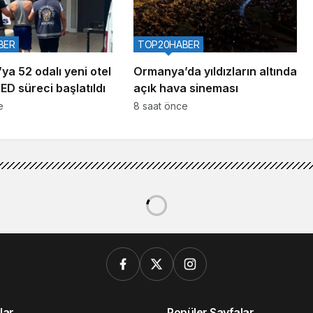
BER
TOP20HABER
ya 52 odalı yeni otel
Ormanya’da yıldızların altında
ÇED süreci başlatıldı
açık hava sineması
e
8 saat önce
lar
Popüler Sayfalar