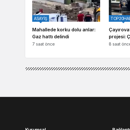
ASAYİŞ
TOP20HA
Mahallede korku dolu anlar:
Çayırova’
Gaz hattı delindi
projesi: 
7 saat önce
8 saat önc
Kurumsal
Bağlantı