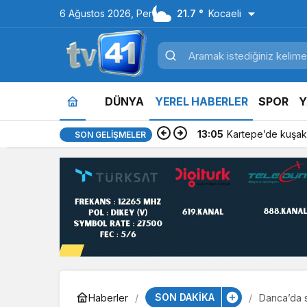
6 Ağustos 2026, Per
21.7 °
Kocaeli
DÜNYA
YEREL HABERLER
SPOR
Y
13:05
Kartepe’de kuşakl
SON GELIŞMELER
SON DAKİKA
Haberler
Darıca’da s