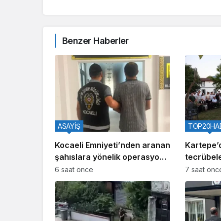
Benzer Haberler
ASAYİŞ
TOP20HA
Kocaeli Emniyeti’nden aranan
Kartepe’
şahıslara yönelik operasyon:
tecrübele
İki hükümlü yakalandı
6 saat önce
7 saat önc