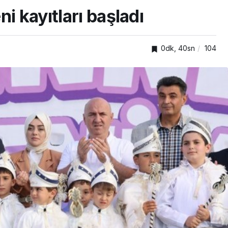
i kayıtları başladı
0dk, 40sn
104
TOP20HABER
nden
önelik
Kartepe’de kuşaklar
kümlü
buluştu, tecrübeler
paylaşıldı