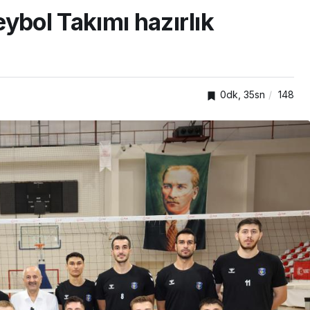
ybol Takımı hazırlık
0dk, 35sn
148
TOP20HABER
Tokgöz
nda
Türkiye’nin en iyi simitleri
edecek
listesi İzmitlileri kızdırdı