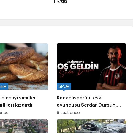
FK’da
BER
SPOR
n en iyi simitleri
Kocaelispor’un eski
itlileri kızdırdı
oyuncusu Serdar Dursun,
Gaziantep FK’da
önce
6 saat önce