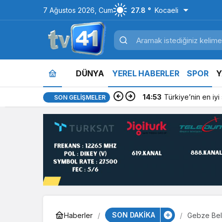
7 Ağustos 2026, Cum
27.8 °
Kocaeli
DÜNYA
YEREL HABERLER
SPOR
Y
14:53
Türkiye’nin en iyi si
SON GELIŞMELER
SON DAKİKA
Haberler
Gebze Bele