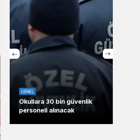
Sistem Modu
Sistem modunu seçin.
SPO
GENEL
Koca
Okullara 30 bin güvenlik
oyu
personeli alınacak
Gaz