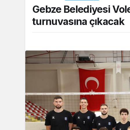
Gebze Belediyesi Vole
turnuvasına çıkacak
TOP20HABER
Güreşçi Alperen 
Akdeniz Oyunları’
Türkiye’yi temsil 