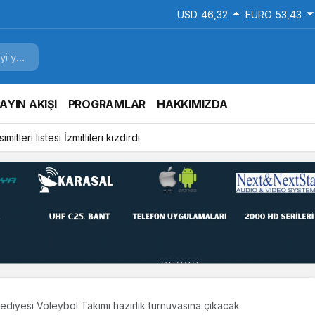
USD
46,32
EURO
53,43
AYIN AKIŞI
PROGRAMLAR
HAKKIMIZDA
mitleri listesi İzmitlileri kızdırdı
diyesi Voleybol Takımı hazırlık turnuvasına çıkacak