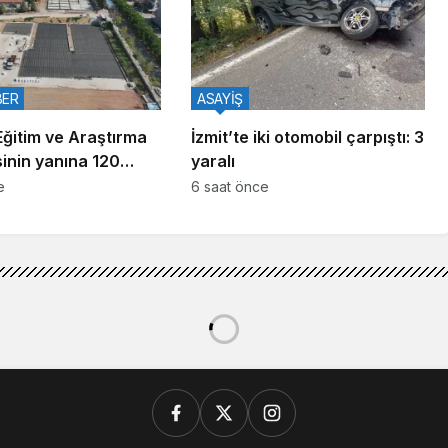
BER
ASAYİŞ
Eğitim ve Araştırma
İzmit’te iki otomobil çarpıştı: 3
inin yanına 120
yaralı
ni tesis
e
6 saat önce