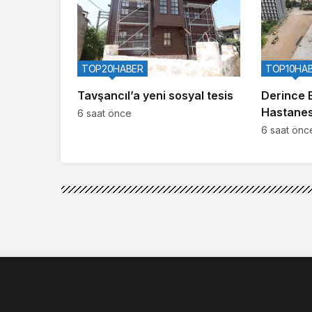
TOP20HABER
TOP10HA
Tavşancıl’a yeni sosyal tesis
Derince 
Hastanes
6 saat önce
yataklı ye
6 saat önc