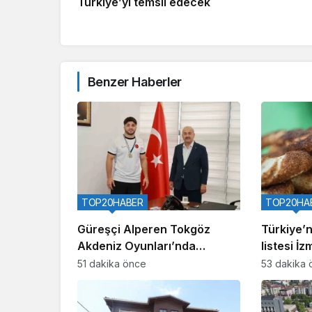
Türkiye’yi temsil edecek
Benzer Haberler
TOP20HABER
TOP20HA
Güreşçi Alperen Tokgöz
Türkiye’ni
Akdeniz Oyunları’nda
listesi İzm
Türkiye’yi temsil edecek
51 dakika önce
53 dakika 