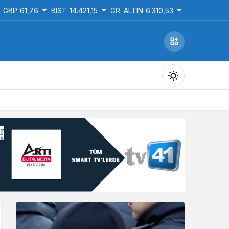
GBP
61,76
BIST
14.421,15
GR. ALTIN
6.310,53
Gündüz Modu
Gündüz modunu seçin.
Gece Modu
Gece modunu seçin.