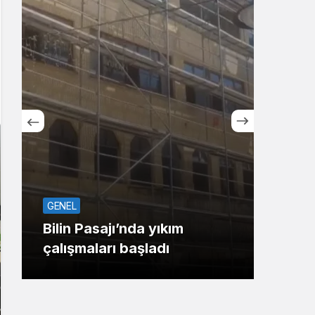
Sistem Modu
Sistem modunu seçin.
GENEL
TOP2
Bilin Pasajı’nda yıkım
Başi
çalışmaları başladı
eşli