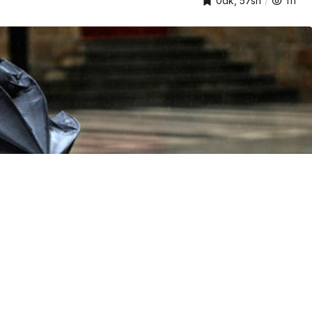
0dk, 57sn
111