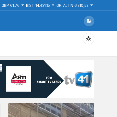
GBP
61,76
BIST
14.421,15
GR. ALTIN
6.310,53
Gündüz Modu
Gündüz modunu seçin.
Gece Modu
Gece modunu seçin.