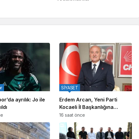
or
SİYASET
r’da ayrılık: Jo ile
Erdem Arcan, Yeni Parti
ıldı
Kocaeli İl Başkanlığına
Yetkilendirildi
ce
16 saat önce