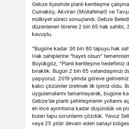
Gebze ilçesinde planlı kentleşme çalışma
Cumaköy, Akviran (Mollafenari) ve Tavşa
mülkiyet süreci sonuçlandı. Gebze Beled
düzenlenen törenle 2 bin 65 hak sahibi, 3
kavuştu.
“Bugüne kadar 36 bin 80 tapuyu hak sahip
Hak sahiplerine “hayırlı olsun” temenni
Büyükgöz, “Planlı kentleşme hedefimiz d
bıraktık. Bugün 2 bin 65 vatandaşımızı 
yaşıyoruz. 2019 yılında göreve gelmemizle
kalıcı çözümler üretmek ilk işimiz oldu. B
uygulamalarını tamamlayarak, bugüne kada
Gebze’de planlı şehirleşmenin yollarını a
en ince ayrıntısına kadar düşündük ve pl
bulan tapu sorunlarını çözdük. Yavuz Sel
veya 25 yıldır devam eden sanayi bölges