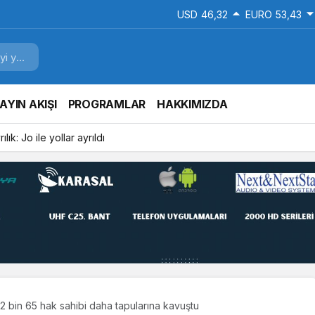
USD
46,32
EURO
53,43
AYIN AKIŞI
PROGRAMLAR
HAKKIMIZDA
arti Kocaeli İl Başkanlığına Yetkilendirildi
 bin 65 hak sahibi daha tapularına kavuştu