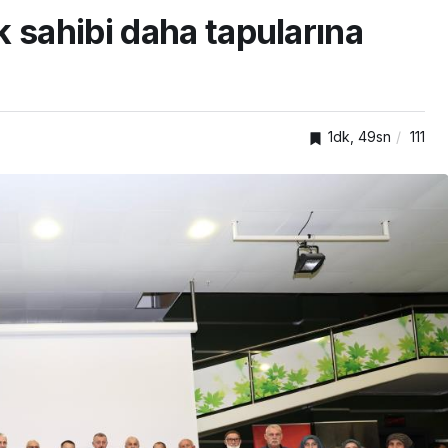
 sahibi daha tapularına
1dk, 49sn
111
TOP20HABER
Parti
ğına
Başkan Büyükakın Ulaşım
Projelerini Yerinde İnceledi