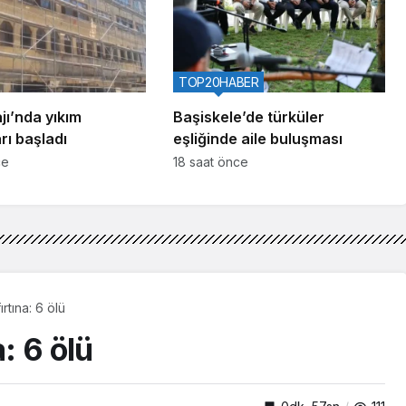
TOP20HABER
ajı’nda yıkım
Başiskele’de türküler
rı başladı
eşliğinde aile buluşması
ce
18 saat önce
rtına: 6 ölü
a: 6 ölü