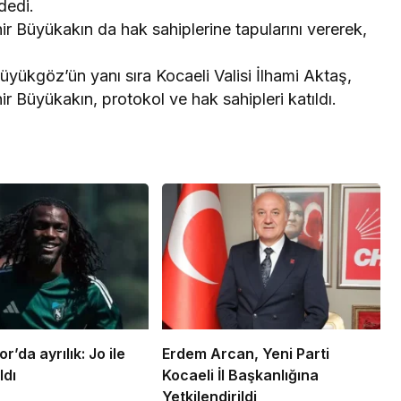
dedi.
r Büyükakın da hak sahiplerine tapularını vererek,
ükgöz’ün yanı sıra Kocaeli Valisi İlhami Aktaş,
 Büyükakın, protokol ve hak sahipleri katıldı.
r’da ayrılık: Jo ile
Erdem Arcan, Yeni Parti
ldı
Kocaeli İl Başkanlığına
Yetkilendirildi