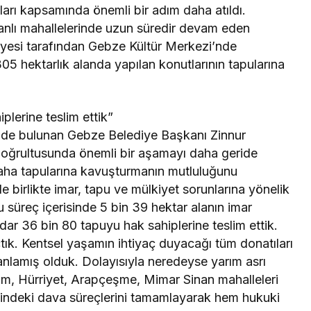
ları kapsamında önemli bir adım daha atıldı.
nlı mahallelerinde uzun süredir devam eden
iyesi tarafından Gebze Kültür Merkezi’nde
05 hektarlık alanda yapılan konutlarının tapularına
lerine teslim ettik”
sinde bulunan Gebze Belediye Başkanı Zinnur
oğrultusunda önemli bir aşamayı daha geride
daha tapularına kavuşturmanın mutluluğunu
 birlikte imar, tapu ve mülkiyet sorunlarına yönelik
u süreç içerisinde 5 bin 39 hektar alanın imar
r 36 bin 80 tapuyu hak sahiplerine teslim ettik.
çtık. Kentsel yaşamın ihtiyaç duyacağı tüm donatıları
anlamış olduk. Dolayısıyla neredeyse yarım asrı
im, Hürriyet, Arapçeşme, Mimar Sinan mahalleleri
indeki dava süreçlerini tamamlayarak hem hukuki