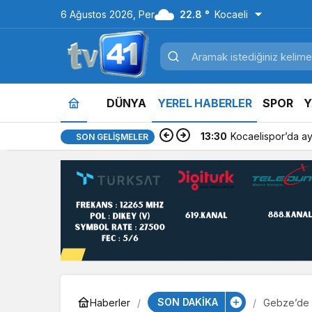
6 Ağustos 2026, Per
22.8 °
Kocaeli
DÜNYA
YEREL HABERLER
SPOR
Y
13:15
Erdem Arcan, Yeni P
SON GELIŞMELER
SON DAKİKA
Haberler
Gebze’de 2