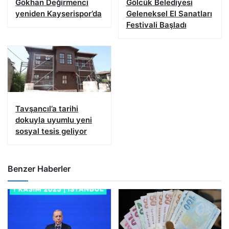
Gökhan Değirmenci
Gölcük Belediyesi
yeniden Kayserispor’da
Geleneksel El Sanatları
Festivali Başladı
Tavşancıl’a tarihi
dokuyla uyumlu yeni
sosyal tesis geliyor
Benzer Haberler