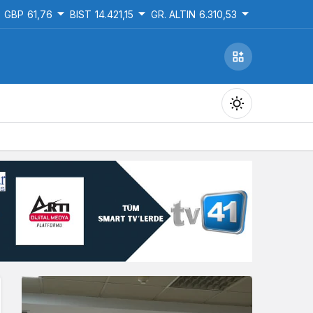
GBP
61,76
BIST
14.421,15
GR. ALTIN
6.310,53
Gündüz Modu
Gündüz modunu seçin.
Gece Modu
Gece modunu seçin.