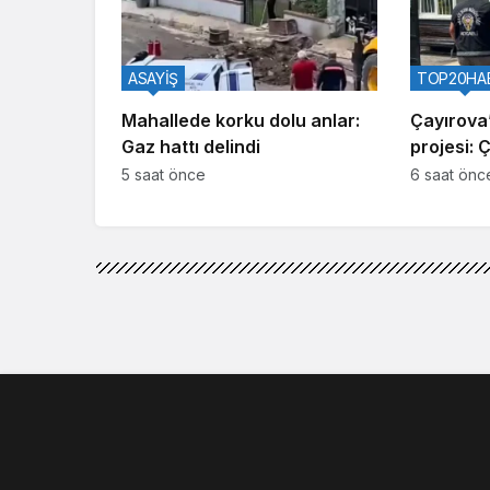
ASAYİŞ
TOP20HA
Mahallede korku dolu anlar:
Çayırova’
Gaz hattı delindi
projesi: 
5 saat önce
6 saat önc