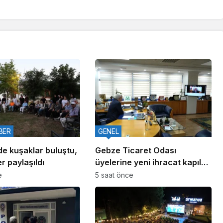
BER
GENEL
de kuşaklar buluştu,
Gebze Ticaret Odası
r paylaşıldı
üyelerine yeni ihracat kapıları
aralıyor
e
5 saat önce