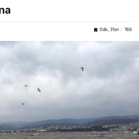
ına
0dk, 31sn
186
GENEL
lar
Gebze Ticaret Odası
er
üyelerine yeni ihracat
kapıları aralıyor