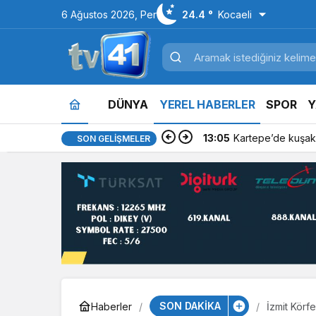
6 Ağustos 2026, Per
24.4 °
Kocaeli
DÜNYA
YEREL HABERLER
SPOR
Y
13:05
Kartepe’de kuşakl
SON GELIŞMELER
SON DAKİKA
Haberler
İzmit Körfe