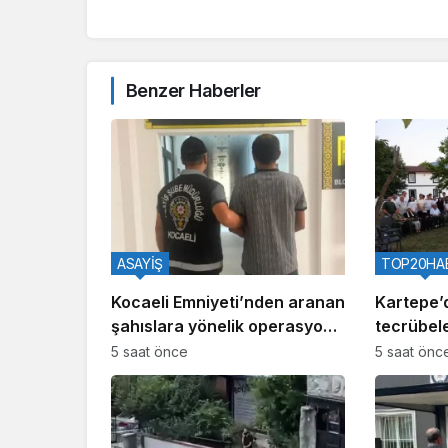
Benzer Haberler
ASAYİŞ
TOP20HA
Kocaeli Emniyeti’nden aranan
Kartepe’
şahıslara yönelik operasyon:
tecrübele
İki hükümlü yakalandı
5 saat önce
5 saat önc