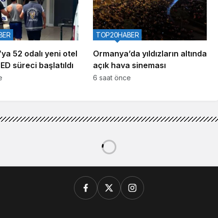
BER
TOP20HABER
ya 52 odalı yeni otel
Ormanya’da yıldızların altında
ÇED süreci başlatıldı
açık hava sineması
e
6 saat önce