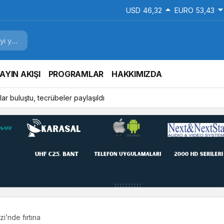
USD
46,32
EURO
53,43
AYIN AKIŞI
PROGRAMLAR
HAKKIMIZDA
ar buluştu, tecrübeler paylaşıldı
zi’nde fırtına