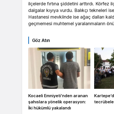
ilçelerde fırtına şiddetini arttırdı. Körfez 
dalgalar kıyıya vurdu. Balıkçı tekneleri is
Hastanesi mevkiinde ise ağaç dalları kal
geçmemesi muhtemel yaralanmaların önü
Göz Atın
Kocaeli Emniyeti’nden aranan
Kartepe’d
şahıslara yönelik operasyon:
tecrübeler
İki hükümlü yakalandı