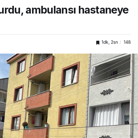
urdu, ambulansı hastaneye
1dk, 2sn
148
TOP20HABER
i
Dursun,
Tavşancıl’a yeni sosyal
tesis