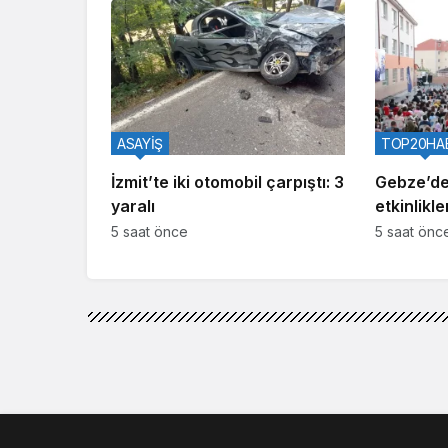
ASAYİŞ
TOP20HA
İzmit’te iki otomobil çarpıştı: 3
Gebze’de
yaralı
etkinlikle
oldu
5 saat önce
5 saat önc