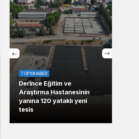
Sistem Modu
Sistem modunu seçin.
TOP10HABER
Derince Eğitim ve
ASAY
Araştırma Hastanesinin
yanına 120 yataklı yeni
İzmi
tesis
çarp