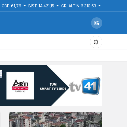
GBP
61,76
BIST
14.421,15
GR. ALTIN
6.310,53
Gündüz Modu
Gündüz modunu seçin.
Gece Modu
Gece modunu seçin.