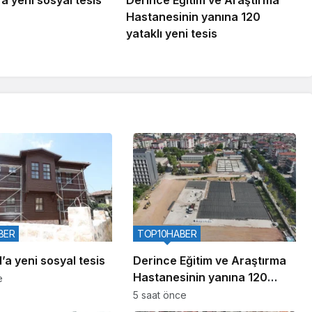
a yeni sosyal tesis
Derince Eğitim ve Araştırma
Hastanesinin yanına 120
yataklı yeni tesis
BER
TOP10HABER
’a yeni sosyal tesis
Derince Eğitim ve Araştırma
Hastanesinin yanına 120
e
yataklı yeni tesis
5 saat önce