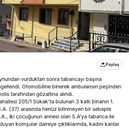
Paylaş
boynundan vurduktan sonra tabancayı başına
ngellendi. Otomobiline binerek ambulansın peşinden
polis tarafından gözaltına alındı.
allesi 205/1 Sokak’ta bulunan 3 katlı binanın 1.
S.A. (37) arasında henüz bilinmeyen bir sebeple
.A., iki çocuğunun annesi olan S.A’ya tabanca ile
duyan komşular daireye çıktıklarında, kadını kanlar