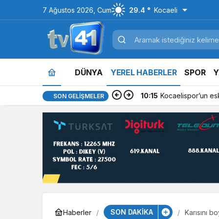
7 Ağustos 2026, Cum
29.4 °
Kocaeli
DÜNYA
YEREL HABERLER
SPOR
Y
10:15
Kocaelispor’un es
SON GELIŞMELER
SON DAKİKA
Haberler
Karısını b