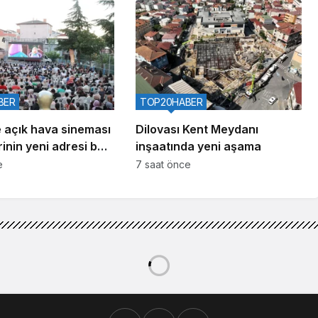
BER
TOP20HABER
 açık hava sineması
Dilovası Kent Meydanı
rinin yeni adresi belli
inşaatında yeni aşama
e
7 saat önce