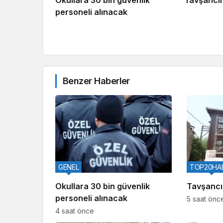
Okullara 30 bin güvenlik
Tavşancıl’
personeli alınacak
Benzer Haberler
GENEL
TOP20HA
Okullara 30 bin güvenlik
Tavşancıl
personeli alınacak
5 saat önc
4 saat önce