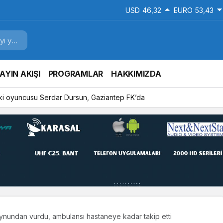
USD
46,32
EURO
53,43
AYIN AKIŞI
PROGRAMLAR
HAKKIMIZDA
ki oyuncusu Serdar Dursun, Gaziantep FK’da
oynundan vurdu, ambulansı hastaneye kadar takip etti