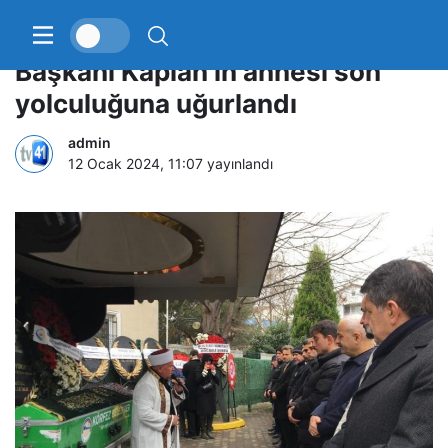
Kocaeli Gazeteciler Cemiyeti
Başkanı Kaplan’ın annesi son
yolculuğuna uğurlandı
admin
12 Ocak 2024, 11:07
yayınlandı