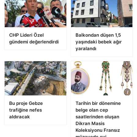
CHP Lideri Özel
Balkondan düşen 1,5
gündemi değerlendirdi
yaşındaki bebek ağır
yaralandı
Bu proje Gebze
Tarihin bir dönemine
trafiğine nefes
belge olan cep
aldıracak
saatlerinden oluşan
Dikran Masis
Koleksiyonu Fransız
müzayede evi