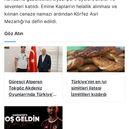
sevenleri katıldı. Emine Kaplan’ın helallik alınması ve
kılınan cenaze namazı ardından Körfez Asri
Mezarlığı’na defin edildi.
Göz Atın
Güreşçi Alperen
Türkiye’nin en iyi
Tokgöz Akdeniz
simitleri listesi
Oyunları’nda Türkiye’yi
İzmitlileri kızdırdı
temsil edecek