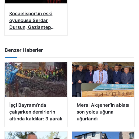
Kocaelispor’un eski
oyuncusu Serdar
Dursun, Gaziantep
FK’da
Benzer Haberler
İşçi Bayramı’nda
Meral Akşener’in ablası
çalışırken demirlerin
son yolculuğuna
altında kaldılar: 3 yaralı
uğurlandı