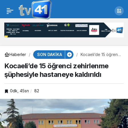
Kocaeli’de 15 öğrenci
zehirlenme
şüphesiyle
SON DAKİKA
hastaneye kaldırıldı
Haberler
Kocaeli’de 15 öğrenci
zehirlenme
Kocaeli’de 15 öğrenci zehirlenme
şüphesiyle
hastaneye kaldırıldı
şüphesiyle hastaneye kaldırıldı
0dk, 45sn
82