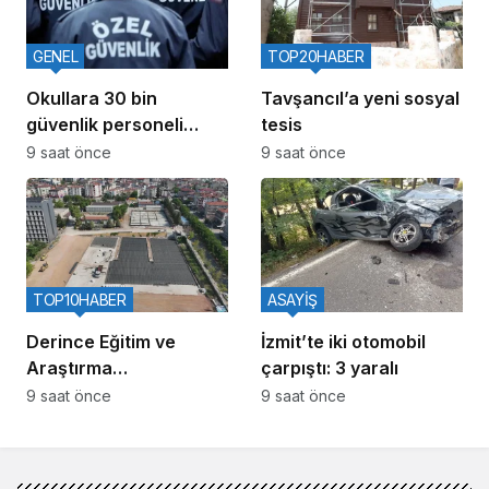
GENEL
TOP20HABER
Okullara 30 bin
Tavşancıl’a yeni sosyal
güvenlik personeli
tesis
alınacak
9 saat önce
9 saat önce
TOP10HABER
ASAYİŞ
Derince Eğitim ve
İzmit’te iki otomobil
Araştırma
çarpıştı: 3 yaralı
Hastanesinin yanına
9 saat önce
9 saat önce
120 yataklı yeni tesis