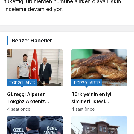
tükettiği ürünlerden numune alırken olaya ilişkin
inceleme devam ediyor.
Benzer Haberler
TOP20HABER
TOP20HABER
Güreşçi Alperen
Türkiye’nin en iyi
Tokgöz Akdeniz
simitleri listesi
Oyunları’nda Türkiye’yi
İzmitlileri kızdırdı
4 saat önce
4 saat önce
temsil edecek