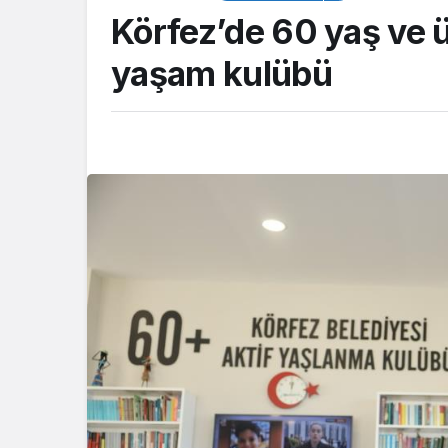
Körfez’de 60 yaş ve 
yaşam kulübü
ASAYİŞ
Kocaeli Emniyeti’
aranan şahıslara y
operasyon: İki hü
yakalandı