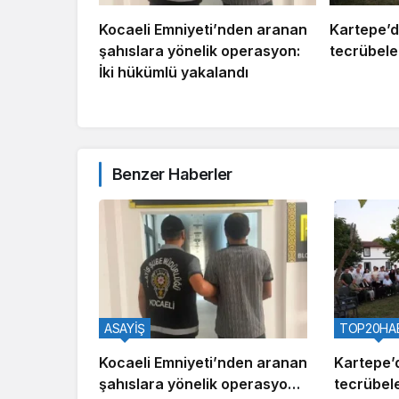
Kocaeli Emniyeti’nden aranan
Kartepe’d
şahıslara yönelik operasyon:
tecrübeler
İki hükümlü yakalandı
Benzer Haberler
ASAYİŞ
TOP20HA
Kocaeli Emniyeti’nden aranan
Kartepe’
şahıslara yönelik operasyon:
tecrübele