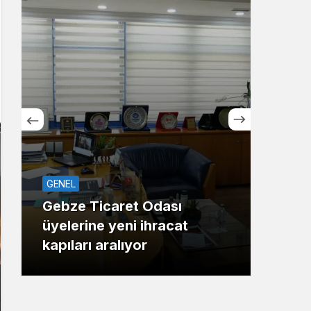
Sistem Modu
Sistem modunu seçin.
GENEL
ASAY
Gebze Ticaret Odası
üyelerine yeni ihracat
Maha
kapıları aralıyor
Gaz 