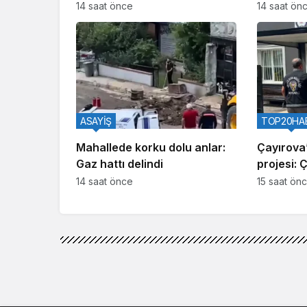
İki hükümlü yakalandı
14 saat önce
14 saat ön
ASAYİŞ
TOP20HA
Mahallede korku dolu anlar:
Çayırova’
Gaz hattı delindi
projesi: 
14 saat önce
15 saat ön