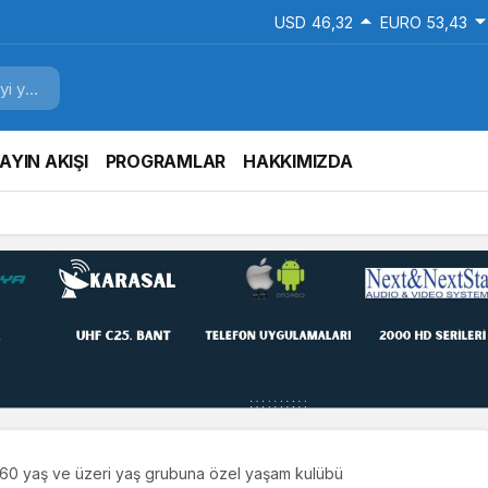
USD
46,32
EURO
53,43
AYIN AKIŞI
PROGRAMLAR
HAKKIMIZDA
ar buluştu, tecrübeler paylaşıldı
60 yaş ve üzeri yaş grubuna özel yaşam kulübü