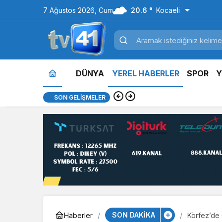
7 Ağustos 2026, Cum
20.6 °
Kocaeli
DÜNYA
YEREL HABERLER
SPOR
Y
13:05
Kartepe’de kuşakl
SON GELIŞMELER
SON DAKİKA
Haberler
Körfez’de 