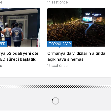
aralıyor
ce
14 saat önce
BER
TOP20HABER
ya 52 odalı yeni otel
Ormanya’da yıldızların altında
ÇED süreci başlatıldı
açık hava sineması
ce
15 saat önce