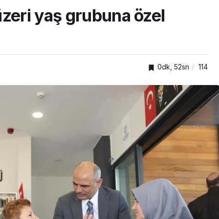
üzeri yaş grubuna özel
0dk, 52sn
114
TOP20HABER
nden
önelik
Kartepe’de kuşaklar
kümlü
buluştu, tecrübeler
paylaşıldı