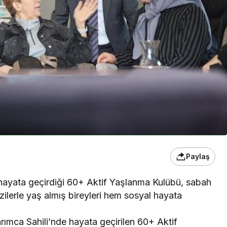
Paylaş
 hayata geçirdiği 60+ Aktif Yaşlanma Kulübü, sabah
zilerle yaş almış bireyleri hem sosyal hayata
ımca Sahili’nde hayata geçirilen 60+ Aktif