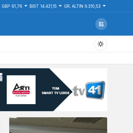
GBP
61,76
BIST
14.421,15
GR. ALTIN
6.310,53
Gündüz Modu
Gündüz modunu seçin.
Gece Modu
Gece modunu seçin.