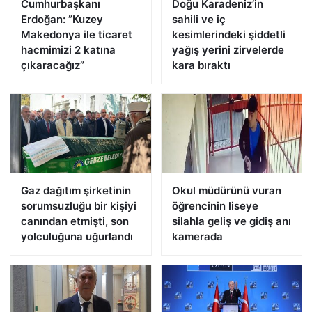
Cumhurbaşkanı
Doğu Karadeniz’in
Erdoğan: ”Kuzey
sahili ve iç
Makedonya ile ticaret
kesimlerindeki şiddetli
hacmimizi 2 katına
yağış yerini zirvelerde
çıkaracağız”
kara bıraktı
Gaz dağıtım şirketinin
Okul müdürünü vuran
sorumsuzluğu bir kişiyi
öğrencinin liseye
canından etmişti, son
silahla geliş ve gidiş anı
yolculuğuna uğurlandı
kamerada