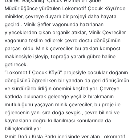
Dairesi Başkanlığı Çocuk Hizmetleri Şube
Müdürlüğünce yürütülen Lokomotif Çocuk Köyü’nde
minikler, çevreye duyarlı bir projeyi daha hayata
geçirdi. Minik Şefler vagonunda hazırlanan
yiyeceklerden çıkan organik atıklar, Minik Çevreciler
vagonuna teslim edilerek çevre dostu dönüşümün
parçası oldu. Minik çevreciler, bu atıkları kompost
makinesiyle işleyip, toprağa yararlı gübre haline
getirecek.
“Lokomotif Çocuk Köyü” projesiyle çocuklar doğanın
döngüsünü öğrenirken bir yandan da geri dönüşümün
ve sürdürülebilirliğin önemini keşfediyor. Çevreye
katkıda bulunarak geleceğe yeşil iz bırakmanın
mutluluğunu yaşayan minik çevreciler, bu proje ile
eğlencenin yanı sıra doğa sevgisi, çevre bilinci ve
kaynakların doğru kullanılması konularında da
bilinçlendiriliyor.
İzmit Doğu Kışla Parkı içerisinde yer alan Lokomotif