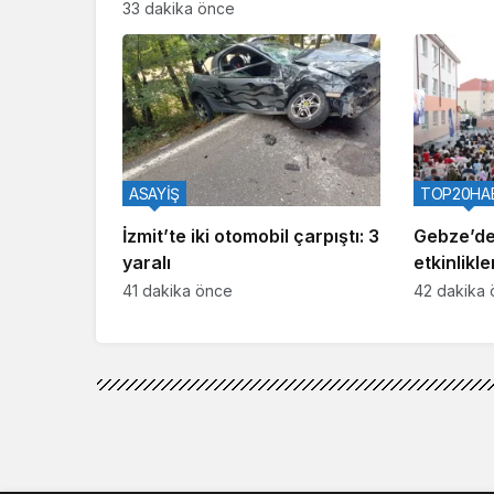
Gaziantep FK’da
33 dakika önce
ASAYİŞ
TOP20HA
İzmit’te iki otomobil çarpıştı: 3
Gebze’de
yaralı
etkinlikle
oldu
41 dakika önce
42 dakika