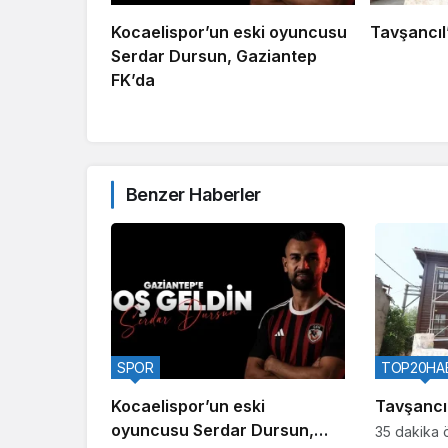
Kocaelispor’un eski oyuncusu
Tavşancıl’
Serdar Dursun, Gaziantep
FK’da
Benzer Haberler
SPOR
TOP20HA
Kocaelispor’un eski
Tavşancıl
oyuncusu Serdar Dursun,
35 dakika 