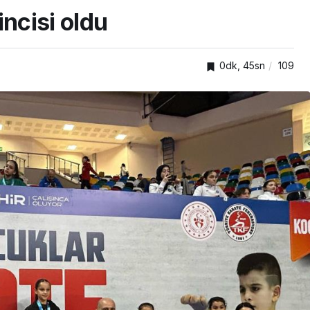
incisi oldu
0dk, 45sn
109
SPOR
Kocaelispor’un eski
venlik
oyuncusu Serdar Dursun,
Gaziantep FK’da