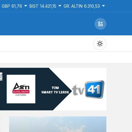
GBP
61,76
BIST
14.421,15
GR. ALTIN
6.310,53
Gündüz Modu
Gündüz modunu seçin.
Gece Modu
Gece modunu seçin.