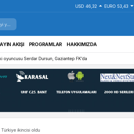
USD
46,32
EURO
53,43
AYIN AKIŞI
PROGRAMLAR
HAKKIMIZDA
ki oyuncusu Serdar Dursun, Gaziantep FK’da
 Türkiye ikincisi oldu