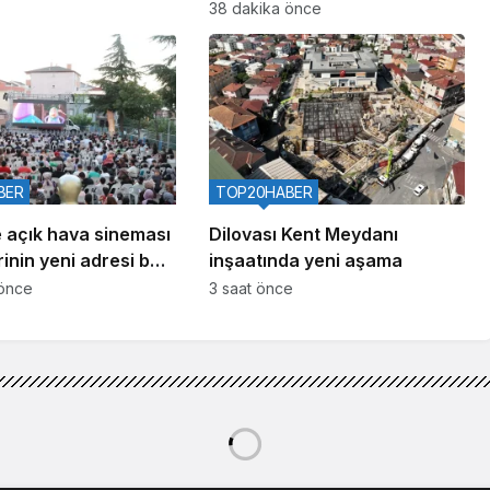
yataklı yeni tesis
38 dakika önce
BER
TOP20HABER
 açık hava sineması
Dilovası Kent Meydanı
rinin yeni adresi belli
inşaatında yeni aşama
 önce
3 saat önce