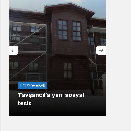
Sistem Modu
Sistem modunu seçin.
TOP1
Deri
TOP20HABER
Araş
Tavşancıl’a yeni sosyal
yanı
tesis
tesi