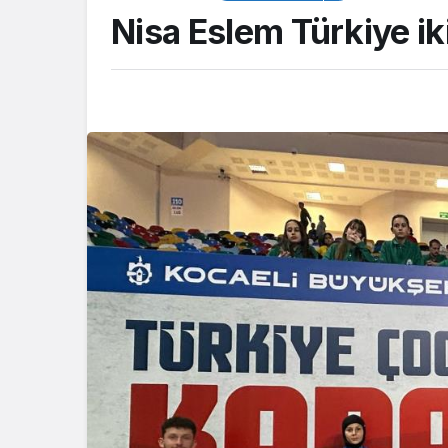
Nisa Eslem Türkiye ik
GENEL
Okullara 30 bin gü
personeli alınacak