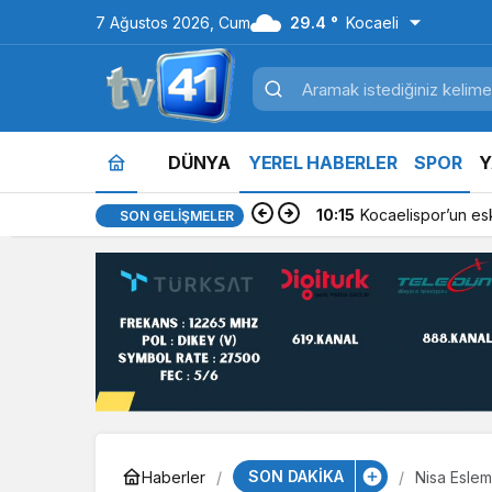
7 Ağustos 2026, Cum
29.4 °
Kocaeli
DÜNYA
YEREL HABERLER
SPOR
Y
10:15
Kocaelispor’un es
SON GELIŞMELER
SON DAKİKA
Haberler
Nisa Eslem