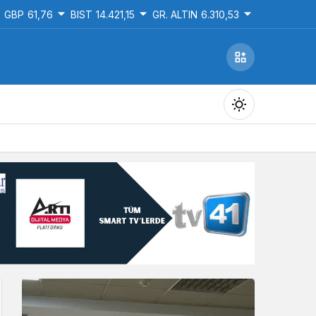
GBP
61,76
BIST
14.421,15
GR. ALTIN
6.310,53
Gündüz Modu
Gündüz modunu seçin.
Gece Modu
Gece modunu seçin.