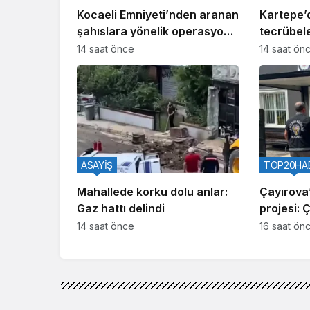
Kocaeli Emniyeti’nden aranan
Kartepe’
şahıslara yönelik operasyon:
tecrübele
İki hükümlü yakalandı
14 saat önce
14 saat ön
ASAYİŞ
TOP20HA
Mahallede korku dolu anlar:
Çayırova’
Gaz hattı delindi
projesi: 
14 saat önce
16 saat ön