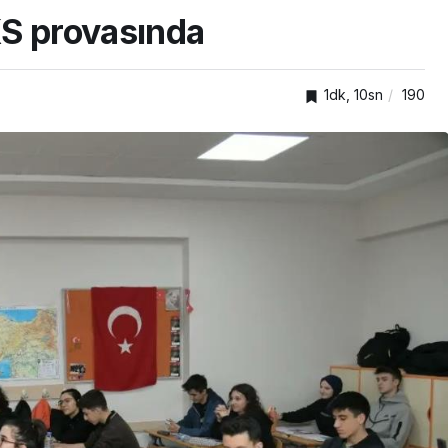
KS provasında
1dk, 10sn
190
TOP20HABER
nden
önelik
Kartepe’de kuşaklar
kümlü
buluştu, tecrübeler
paylaşıldı