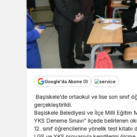
Google'da Abone Ol
Başiskele’de ortaokul ve lise son sınıf ö
gerçekleştirildi.
Başiskele Belediyesi ve İlçe Milli Eğitim
YKS Deneme Sınavı” ilçede belirlenen okul
12. sınıf öğrencilerine yönelik test kitab
LGS ve YKS provasıyla kendilerini ölçme 