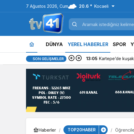
7 Ağustos 2026, Cum
20.6 °
Kocaeli
DÜNYA
YEREL HABERLER
SPOR
Y
13:05
Kartepe’de kuşakl
SON GELIŞMELER
TOP20HABER
Haberler
Öğrencil