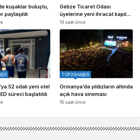
de kuşaklar buluştu,
Gebze Ticaret Odası
r paylaşıldı
üyelerine yeni ihracat kapıları
aralıyor
ce
14 saat önce
BER
TOP20HABER
ya 52 odalı yeni otel
Ormanya’da yıldızların altında
ÇED süreci başlatıldı
açık hava sineması
ce
16 saat önce