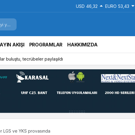
USD
46,32
EURO
53,43
AYIN AKIŞI
PROGRAMLAR
HAKKIMIZDA
ar buluştu, tecrübeler paylaşıldı
er LGS ve YKS provasında