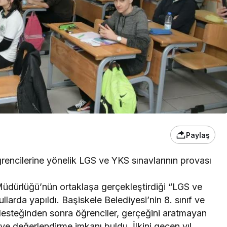
Paylaş
ğrencilerine yönelik LGS ve YKS sınavlarının provası
 Müdürlüğü’nün ortaklaşa gerçekleştirdiği “LGS ve
larda yapıldı. Başiskele Belediyesi’nin 8. sınıf ve
ı desteğinden sonra öğrenciler, gerçeğini aratmayan
ve değerlendirme imkanı buldu. İlkini geçen yıl