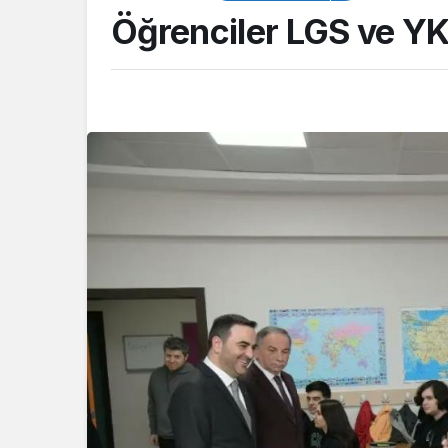
Öğrenciler LGS ve Y
ASAYİŞ
Kocaeli Emniyeti’
aranan şahıslara y
operasyon: İki hü
yakalandı