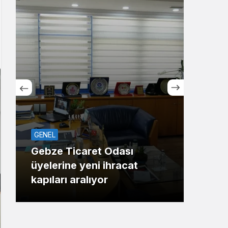
Sistem Modu
Sistem modunu seçin.
GENEL
ASAY
Gebze Ticaret Odası
üyelerine yeni ihracat
Maha
kapıları aralıyor
Gaz 