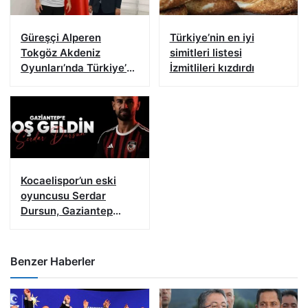
Güreşçi Alperen
Türkiye’nin en iyi
Tokgöz Akdeniz
simitleri listesi
Oyunları’nda Türkiye’yi
İzmitlileri kızdırdı
temsil edecek
Kocaelispor’un eski
oyuncusu Serdar
Dursun, Gaziantep
FK’da
Benzer Haberler