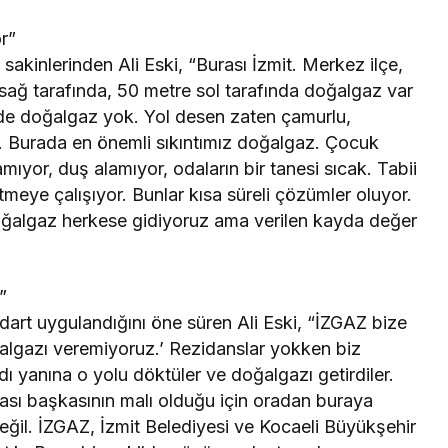
r”
akinlerinden Ali Eski, “Burası İzmit. Merkez ilçe,
sağ tarafında, 50 metre sol tarafında doğalgaz var
izde doğalgaz yok. Yol desen zaten çamurlu,
ar. Burada en önemli sıkıntımız doğalgaz. Çocuk
amıyor, duş alamıyor, odaların bir tanesi sıcak. Tabii
ye çalışıyor. Bunlar kısa süreli çözümler oluyor.
oğalgaz herkese gidiyoruz ama verilen kayda değer
”
ndart uygulandığını öne süren Ali Eski, “İZGAZ bize
oğalgazı veremiyoruz.’ Rezidanslar yokken biz
 yanına o yolu döktüler ve doğalgazı getirdiler.
ası başkasının malı olduğu için oradan buraya
eğil. İZGAZ, İzmit Belediyesi ve Kocaeli Büyükşehir