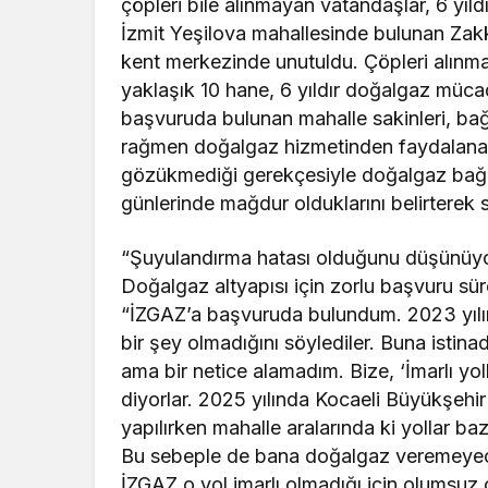
çöpleri bile alınmayan vatandaşlar, 6 yıl
İzmit Yeşilova mahallesinde bulunan Za
kent merkezinde unutuldu. Çöpleri alınm
yaklaşık 10 hane, 6 yıldır doğalgaz müca
başvuruda bulunan mahalle sakinleri, bağlan
rağmen doğalgaz hizmetinden faydalanamıy
gözükmediği gerekçesiyle doğalgaz bağla
günlerinde mağdur olduklarını belirterek s
“Şuyulandırma hatası olduğunu düşünüy
Doğalgaz altyapısı için zorlu başvuru sür
“İZGAZ’a başvuruda bulundum. 2023 yılı
bir şey olmadığını söylediler. Buna istin
ama bir netice alamadım. Bize, ‘İmarlı yo
diyorlar. 2025 yılında Kocaeli Büyükşehi
yapılırken mahalle aralarında ki yollar 
Bu sebeple de bana doğalgaz veremeyecek
İZGAZ o yol imarlı olmadığı için olumsuz 