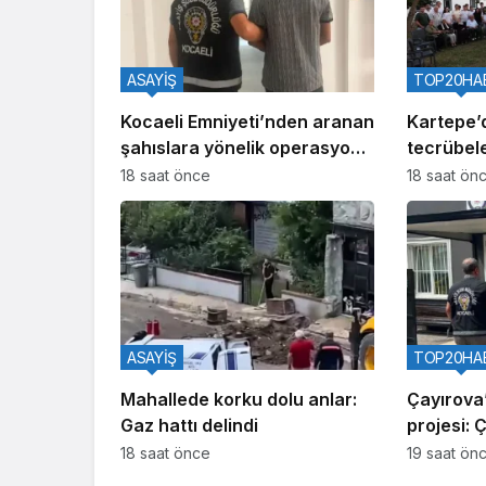
ASAYİŞ
TOP20HA
Kocaeli Emniyeti’nden aranan
Kartepe’
şahıslara yönelik operasyon:
tecrübele
İki hükümlü yakalandı
18 saat önce
18 saat ön
ASAYİŞ
TOP20HA
Mahallede korku dolu anlar:
Çayırova’
Gaz hattı delindi
projesi: 
18 saat önce
19 saat ön