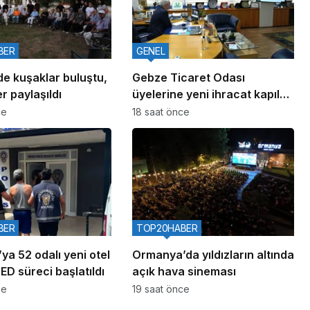
BER
GENEL
de kuşaklar buluştu,
Gebze Ticaret Odası
r paylaşıldı
üyelerine yeni ihracat kapıları
aralıyor
ce
18 saat önce
BER
TOP20HABER
ya 52 odalı yeni otel
Ormanya’da yıldızların altında
ÇED süreci başlatıldı
açık hava sineması
ce
19 saat önce