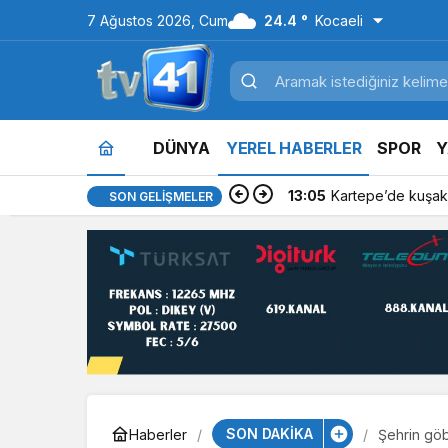
7 Ağustos 2026, Cum
24.4 °
Kocaeli
DÜNYA
YEREL HABERLER
SPOR
Y
13:05
Kartepe’de kuşakl
SON GELIŞMELER
SON DAKİKA
Haberler
Şehrin göb