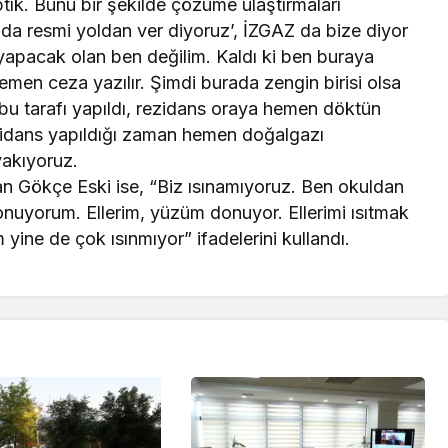
ık. Bunu bir şekilde çözüme ulaştırmaları
 da resmi yoldan ver diyoruz’, İZGAZ da bize diyor
 yapacak olan ben değilim. Kaldı ki ben buraya
en ceza yazılır. Şimdi burada zengin birisi olsa
 bu tarafı yapıldı, rezidans oraya hemen döktün
ezidans yapıldığı zaman hemen doğalgazı
yakıyoruz.
an Gökçe Eski ise, “Biz ısınamıyoruz. Ben okuldan
nuyorum. Ellerim, yüzüm donuyor. Ellerimi ısıtmak
yine de çok ısınmıyor” ifadelerini kullandı.