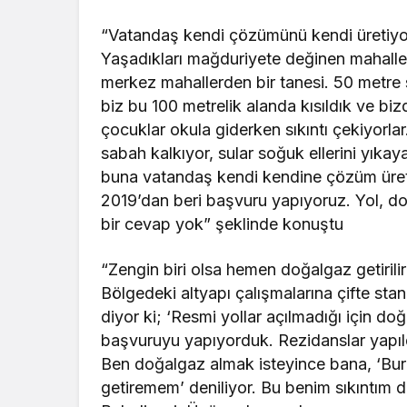
“Vatandaş kendi çözümünü kendi üretiyo
Yaşadıkları mağduriyete değinen mahalle s
merkez mahallerden bir tanesi. 50 metre 
biz bu 100 metrelik alanda kısıldık ve b
çocuklar okula giderken sıkıntı çekiyorl
sabah kalkıyor, sular soğuk ellerini yıkay
buna vatandaş kendi kendine çözüm üretme
2019’dan beri başvuru yapıyoruz. Yol, d
bir cevap yok” şeklinde konuştu
“Zengin biri olsa hemen doğalgaz getirilir
Bölgedeki altyapı çalışmalarına çifte sta
diyor ki; ‘Resmi yollar açılmadığı için d
başvuruyu yapıyorduk. Rezidanslar yapıldı
Ben doğalgaz almak isteyince bana, ‘Bur
getiremem’ deniliyor. Bu benim sıkıntım d