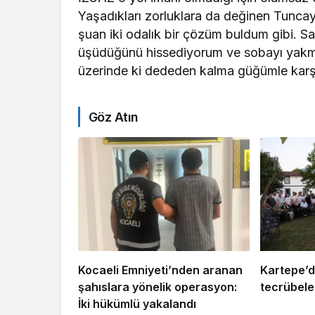
Yaşadıkları zorluklara da değinen Tuncay
şuan iki odalık bir çözüm buldum gibi. S
üşüdüğünü hissediyorum ve sobayı yakma
üzerinde ki dededen kalma güğümle karşı
Göz Atın
Kocaeli Emniyeti’nden aranan
Kartepe’d
şahıslara yönelik operasyon:
tecrübeler
İki hükümlü yakalandı