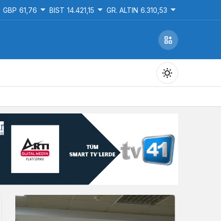
GBP
61,76
BIST
14.421,15
GR. ALTIN
6.310,53
Gündüz Modu
Gündüz modunu seçin.
Gece Modu
Gece modunu seçin.