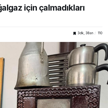
lgaz için çalmadıkları
3dk, 38sn
110
GENEL
ar
Gebze Ticaret Odası
r
üyelerine yeni ihracat
kapıları aralıyor