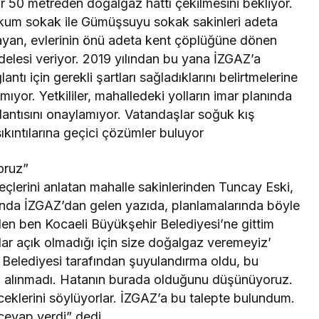
dır 50 metreden doğalgaz hattı çekilmesini bekliyor.
kkum sokak ile Gümüşsuyu sokak sakinleri adeta
ayan, evlerinin önü adeta kent çöplüğüne dönen
delesi veriyor. 2019 yılından bu yana İZGAZ’a
tı için gerekli şartları sağladıklarını belirtmelerine
or. Yetkililer, mahalledeki yolların imar planında
ntısını onaylamıyor. Vatandaşlar soğuk kış
ıkıntılarına geçici çözümler buluyor
oruz”
eçlerini anlatan mahalle sakinlerinden Tuncay Eski,
nda İZGAZ’dan gelen yazıda, planlamalarında böyle
aden ben Kocaeli Büyükşehir Belediyesi’ne gittim
llar açık olmadığı için size doğalgaz veremeyiz’
r Belediyesi tarafından şuyulandırma oldu, bu
baz alınmadı. Hatanın burada olduğunu düşünüyoruz.
lerini söylüyorlar. İZGAZ’a bu talepte bulundum.
cevap verdi” dedi.