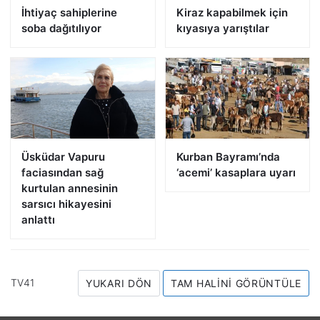
İhtiyaç sahiplerine
Kiraz kapabilmek için
soba dağıtılıyor
kıyasıya yarıştılar
Üsküdar Vapuru
Kurban Bayramı’nda
faciasından sağ
‘acemi’ kasaplara uyarı
kurtulan annesinin
sarsıcı hikayesini
anlattı
TV41
YUKARI DÖN
TAM HALINI GÖRÜNTÜLE