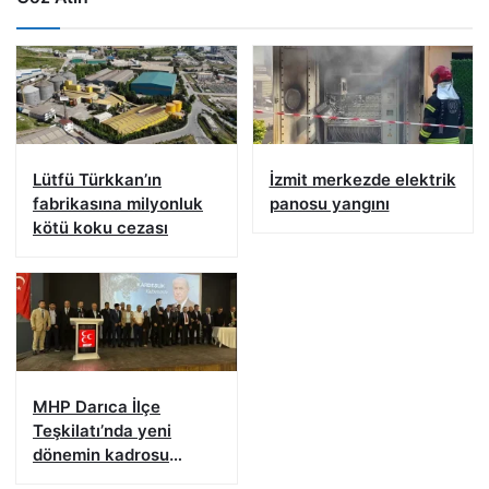
Lütfü Türkkan’ın
İzmit merkezde elektrik
fabrikasına milyonluk
panosu yangını
kötü koku cezası
MHP Darıca İlçe
Teşkilatı’nda yeni
dönemin kadrosu
açıklandı