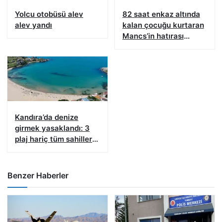
Yolcu otobüsü alev
82 saat enkaz altında
alev yandı
kalan çocuğu kurtaran
Mancs’in hatırası
İzmit’te yaşatılıyor
Kandıra’da denize
girmek yasaklandı: 3
plaj hariç tüm sahiller
kapalı
Benzer Haberler