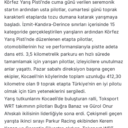
Körfez Yarış Pisti’nde cuma günü verilen seremonik
startın ardından usta pilotlar, cumartesi günü toprak
karakterli etaplarda tozu dumana katarak yarışmaya
başladı. İzmit-Kandıra-Derince sınırları içerisinde 15
kategoride gerçekleştirilen yarışların ardından Körfez
Yarış Pisti’nde düzenlenen etapta pilotlar,
otomobillerinin hız ve performanslarıyla pistte adeta
dans etti. 3,5 kilometrelik parkuru en hızlı sürede
tamamlamak için yarışan pilotlar, izleyicilere unutulmaz
anlar yaşattı. Pazar sabahı direksiyon başına geçen
ekipler, Kocaeli’nin köylerinde toplam uzunluğu 412,30
kilometre olan 9 toprak etapta Türkiye’nin en iyi pilotu
olmak için tüm yeteneklerini sergiledi.
Yarış tutkunlarını Kocaeli’de buluşturan ralli, Toksport
WRT takımının pilotları Buğra Banaz ve Gürol Onur
Ahıskalı ikilisinin liderliğiyle sona erdi. Çekişmeli geçen
yarışta ikinci sırayı Parkur Racing ekibinden Kerem