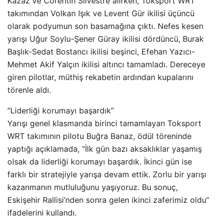
Kazaz ve Corentin Silvestre alırken, Toksport WRT
takımından Volkan Işık ve Levent Gür ikilisi üçüncü
olarak podyumun son basamağına çıktı. Nefes kesen
yarışı Uğur Soylu-Şener Güray ikilisi dördüncü, Burak
Başlık-Sedat Bostancı ikilisi beşinci, Efehan Yazıcı-
Mehmet Akif Yalçın ikilisi altıncı tamamladı. Dereceye
giren pilotlar, müthiş rekabetin ardından kupalarını
törenle aldı.
“Liderliği korumayı başardık”
Yarışı genel klasmanda birinci tamamlayan Toksport
WRT takımının pilotu Buğra Banaz, ödül töreninde
yaptığı açıklamada, “İlk gün bazı aksaklıklar yaşamış
olsak da liderliği korumayı başardık. İkinci gün ise
farklı bir stratejiyle yarışa devam ettik. Zorlu bir yarışı
kazanmanın mutluluğunu yaşıyoruz. Bu sonuç,
Eskişehir Rallisi’nden sonra gelen ikinci zaferimiz oldu”
ifadelerini kullandı.