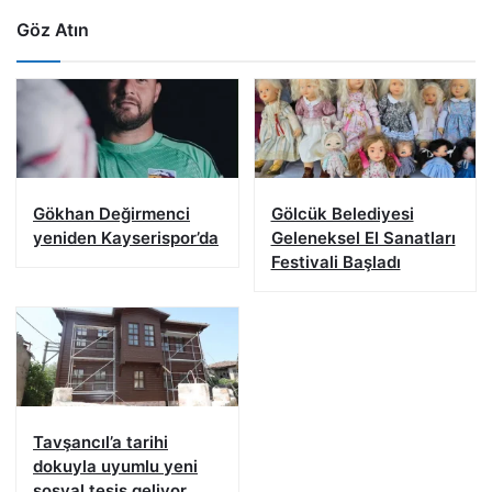
Göz Atın
Gökhan Değirmenci
Gölcük Belediyesi
yeniden Kayserispor’da
Geleneksel El Sanatları
Festivali Başladı
Tavşancıl’a tarihi
dokuyla uyumlu yeni
sosyal tesis geliyor