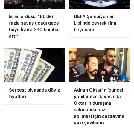
İsrail ordusu: “80’den
UEFA Şampiyonlar
fazla savaş uçağı gece
Ligi’nde çeyrek final
boyu İran’a 230 bomba
heyecanı
attı”
Serbest piyasada döviz
Adnan Oktar’ın ‘güncel
fiyatları
yapılanma’ davasında
Oktar’ın duruşma
salonunda hazır
edilmesi için cezaevine
yazı yazılacak