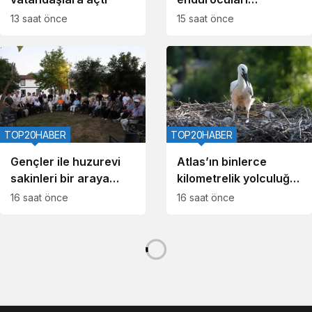
Kocaeli’nde buluşuyor
13 saat önce
15 saat önce
TOP20HABER
TOP20HABER
Gençler ile huzurevi
Atlas’ın binlerce
sakinleri bir araya
kilometrelik yolculuğu
geldi
GPS ile izlenecek
16 saat önce
16 saat önce