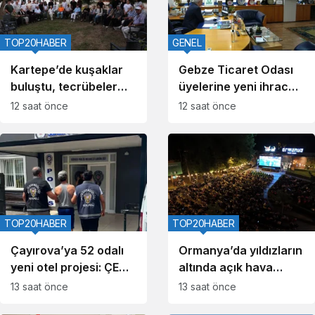
TOP20HABER
GENEL
Kartepe’de kuşaklar
Gebze Ticaret Odası
buluştu, tecrübeler
üyelerine yeni ihracat
paylaşıldı
kapıları aralıyor
12 saat önce
12 saat önce
TOP20HABER
TOP20HABER
Çayırova’ya 52 odalı
Ormanya’da yıldızların
yeni otel projesi: ÇED
altında açık hava
süreci başlatıldı
sineması
13 saat önce
13 saat önce