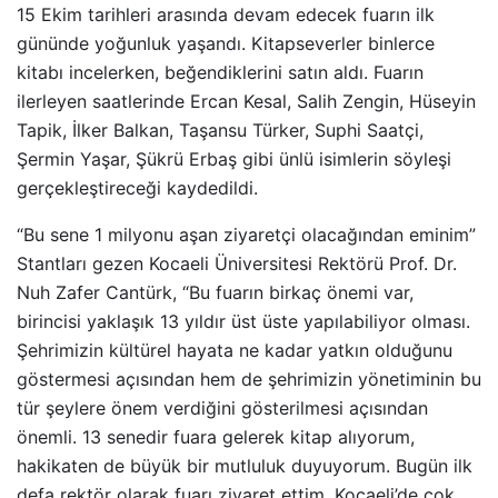
15 Ekim tarihleri arasında devam edecek fuarın ilk
gününde yoğunluk yaşandı. Kitapseverler binlerce
kitabı incelerken, beğendiklerini satın aldı. Fuarın
ilerleyen saatlerinde Ercan Kesal, Salih Zengin, Hüseyin
Tapik, İlker Balkan, Taşansu Türker, Suphi Saatçi,
Şermin Yaşar, Şükrü Erbaş gibi ünlü isimlerin söyleşi
gerçekleştireceği kaydedildi.
“Bu sene 1 milyonu aşan ziyaretçi olacağından eminim”
Stantları gezen Kocaeli Üniversitesi Rektörü Prof. Dr.
Nuh Zafer Cantürk, “Bu fuarın birkaç önemi var,
birincisi yaklaşık 13 yıldır üst üste yapılabiliyor olması.
Şehrimizin kültürel hayata ne kadar yatkın olduğunu
göstermesi açısından hem de şehrimizin yönetiminin bu
tür şeylere önem verdiğini gösterilmesi açısından
önemli. 13 senedir fuara gelerek kitap alıyorum,
hakikaten de büyük bir mutluluk duyuyorum. Bugün ilk
defa rektör olarak fuarı ziyaret ettim. Kocaeli’de çok