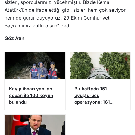
sizleri, sporcularımızı yüceltmiştir. Bizde Kemal
Atatürk’ün de ifade ettiği gibi, sizleri hem çok seviyor
hem de gurur duyuyoruz. 29 Ekim Cumhuriyet
Bayramımız kutlu olsun” dedi.
Göz Atın
Kayıp ihbarı yapılan
Bir haftada 151
çoban ile 100 koyun
uyuşturucu
bulundu
operasyonu: 161
şüpheliye işlem yapıldı!