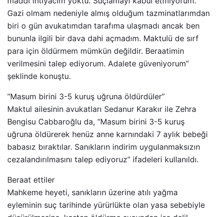
maddi ihtiyacım yoktu. Suçlamayı kabul etmiyorum.
Gazi olmam nedeniyle almış olduğum tazminatlarımdan
biri o gün avukatımdan tarafıma ulaşmadı ancak ben
bununla ilgili bir dava dahi açmadım. Maktulü de sırf
para için öldürmem mümkün değildir. Beraatimin
verilmesini talep ediyorum. Adalete güveniyorum”
şeklinde konuştu.
“Masum birini 3-5 kuruş uğruna öldürdüler”
Maktul ailesinin avukatları Sedanur Karakır ile Zehra
Bengisu Cabbaroğlu da, “Masum birini 3-5 kuruş
uğruna öldürerek henüz anne karnındaki 7 aylık bebeği
babasız bıraktılar. Sanıkların indirim uygulanmaksızın
cezalandırılmasını talep ediyoruz” ifadeleri kullanıldı.
Beraat ettiler
Mahkeme heyeti, sanıkların üzerine atılı yağma
eyleminin suç tarihinde yürürlükte olan yasa sebebiyle