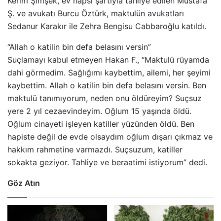
Kerim Şimşek, ev hapsi şartıyla tahliye edilen Mustafa
Ş. ve avukatı Burcu Öztürk, maktulün avukatları
Sedanur Karakır ile Zehra Bengisu Cabbaroğlu katıldı.
“Allah o katilin bin defa belasını versin”
Suçlamayı kabul etmeyen Hakan F., “Maktulü rüyamda
dahi görmedim. Sağlığımı kaybettim, ailemi, her şeyimi
kaybettim. Allah o katilin bin defa belasını versin. Ben
maktulü tanımıyorum, neden onu öldüreyim? Suçsuz
yere 2 yıl cezaevindeyim. Oğlum 15 yaşında öldü.
Oğlum cinayeti işleyen katiller yüzünden öldü. Ben
hapiste değil de evde olsaydım oğlum dışarı çıkmaz ve
hakkım rahmetine varmazdı. Suçsuzum, katiller
sokakta geziyor. Tahliye ve beraatimi istiyorum” dedi.
Göz Atın