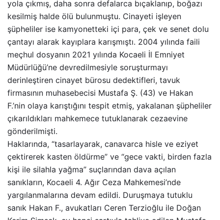
yola çıkmış, daha sonra defalarca bıçaklanıp, boğazı
kesilmiş halde ölü bulunmuştu. Cinayeti işleyen
şüpheliler ise kamyonetteki içi para, çek ve senet dolu
çantayı alarak kayıplara karışmıştı. 2004 yılında faili
meçhul dosyanın 2021 yılında Kocaeli İl Emniyet
Müdürlüğü’ne devredilmesiyle soruşturmayı
derinleştiren cinayet bürosu dedektifleri, tavuk
firmasının muhasebecisi Mustafa Ş. (43) ve Hakan
F.’nin olaya karıştığını tespit etmiş, yakalanan şüpheliler
çıkarıldıkları mahkemece tutuklanarak cezaevine
gönderilmişti.
Haklarında, “tasarlayarak, canavarca hisle ve eziyet
çektirerek kasten öldürme” ve “gece vakti, birden fazla
kişi ile silahla yağma” suçlarından dava açılan
sanıkların, Kocaeli 4. Ağır Ceza Mahkemesi’nde
yargılanmalarına devam edildi. Duruşmaya tutuklu
sanık Hakan F., avukatları Ceren Terzioğlu ile Doğan