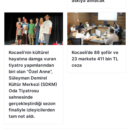
askıya alınacak
Kocaeli’nin kültürel
Kocaeli’de 88 şoför ve
hayatına damga vuran
23 markete 411 bin TL
tiyatro yapımlarından
ceza
biri olan “Özel Anne”,
Süleyman Demirel
Kültür Merkezi (SDKM)
Oda Tiyatrosu
sahnesinde
gerçekleştirdiği sezon
finaliyle izleyicilerden
tam not aldı.