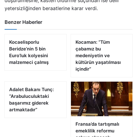
düşürülmesine, kasten öldürme suçundan ise delil
yetersizliğinden beraatlerine karar verdi.
Benzer Haberler
Kocaelisporlu
Kocaman: “Tüm
Beridze’nin 5 bin
çabamız bu
Euro’luk kolyesini
medeniyetin ve
malzemeci çalmış
kültürün yaşatılması
içindir”
Adalet Bakanı Tunç:
“Arabuluculuktaki
başarımız giderek
artmaktadır”
Fransa’da tartışmalı
emeklilik reformu