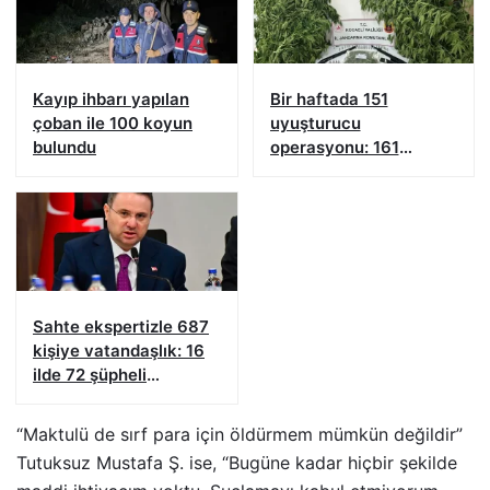
Kayıp ihbarı yapılan
Bir haftada 151
çoban ile 100 koyun
uyuşturucu
bulundu
operasyonu: 161
şüpheliye işlem yapıldı!
Sahte ekspertizle 687
kişiye vatandaşlık: 16
ilde 72 şüpheli
yakalandı
“Maktulü de sırf para için öldürmem mümkün değildir”
Tutuksuz Mustafa Ş. ise, “Bugüne kadar hiçbir şekilde